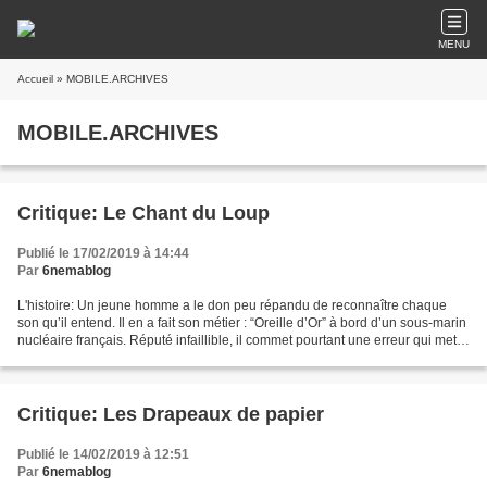
MENU
Accueil
» MOBILE.ARCHIVES
MOBILE.ARCHIVES
Critique: Le Chant du Loup
Publié le 17/02/2019 à 14:44
Par
6nemablog
L'histoire: Un jeune homme a le don peu répandu de reconnaître chaque
son qu’il entend. Il en a fait son métier : “Oreille d’Or” à bord d’un sous-marin
nucléaire français. Réputé infaillible, il commet pourtant une erreur qui met
tout l’équipage en danger...
Critique: Les Drapeaux de papier
Publié le 14/02/2019 à 12:51
Par
6nemablog