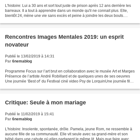
L'histoire: Lui a 30 ans et sort tout juste de prison après 12 ans derrière les
barreaux. Il a tout à apprendre dans un monde qu'il ne connait plus. Elle,
bientôt 24, mène une vie sans excès et peine à joindre les deux bouts.
Quand il vient la retrouver,...
Rencontres Images Mentales 2019: un esprit
novateur
Publié le 13/02/2019 à 14:31
Par
6nemablog
Programme Focus sur l’art brut en collaboration avec le musée Art et Marges
Présence de l’artiste André Robillard et de quelques unes de ses oeuvres
Une journée ‘Best of’ du Festival ciné video Psy de LorquinUne journée films
d’ateliers Une masterclass...
Critique: Seule à mon mariage
Publié le 11/02/2019 à 15:41
Par
6nemablog
L'histoire: Insolente, spontanée, drôle. Pamela, jeune Rom, ne ressemble à
aucune fille de sa communauté. Elle vit seule avec sa grand-mère et son
bébé dans une cahute où elles partagent le même lit. Mais que faire avec