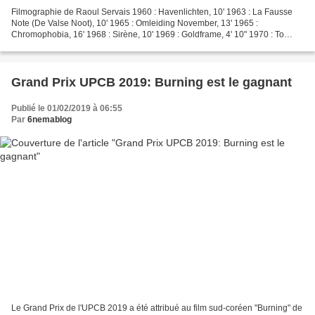
Filmographie de Raoul Servais 1960 : Havenlichten, 10' 1963 : La Fausse
Note (De Valse Noot), 10' 1965 : Omleiding November, 13' 1965 :
Chromophobia, 16' 1968 : Sirène, 10' 1969 : Goldframe, 4' 10" 1970 : To
Speak or Not to Speak, 11' 1971 : Opération...
Grand Prix UPCB 2019: Burning est le gagnant
Publié le 01/02/2019 à 06:55
Par
6nemablog
Le Grand Prix de l'UPCB 2019 a été attribué au film sud-coréen "Burning" de