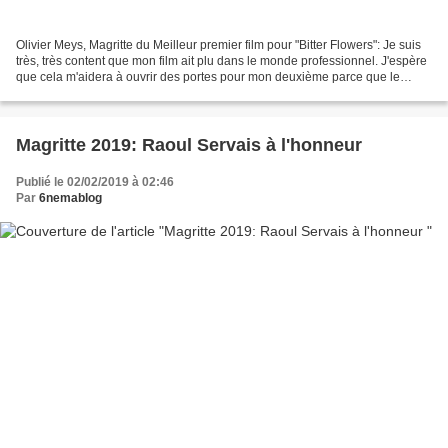
Olivier Meys, Magritte du Meilleur premier film pour "Bitter Flowers": Je suis
très, très content que mon film ait plu dans le monde professionnel. J'espère
que cela m'aidera à ouvrir des portes pour mon deuxième parce que le
premier, cela a été une aventure...
Magritte 2019: Raoul Servais à l'honneur
Publié le 02/02/2019 à 02:46
Par
6nemablog