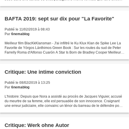
une enfant de deux ans quand on...
BAFTA 2019: sept sur dix pour "La Favorite"
Publié le 11/02/2019 à 08:43
Par
6nemablog
Meilleur film BlacKkKlansman - J'ai infiltré le Ku Klux Klan de Spike Lee La
Favorite de Yórgos Lánthimos Green Book : Sur les routes du sud de Peter
Farrelly Roma d'Alfonso Cuarón A Star Is Born de Bradley Cooper Meilleur
film britannique Jersey Affair...
Critique: Une intime conviction
Publié le 08/02/2019 à 13:25
Par
6nemablog
L'histoire: Depuis que Nora a assisté au procès de Jacques Viguier, accusé
du meurtre de sa femme, elle est persuadée de son innocence. Craignant
une erreur judiciaire, elle convainc un ténor du barreau de le défendre pour
son second procès, en appel....
Critique: Werk ohne Autor