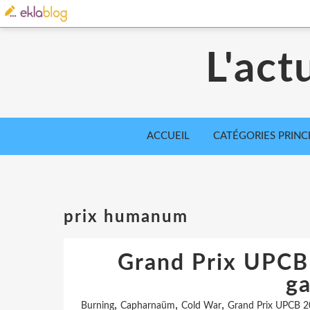
L'act
ACCUEIL
CATÉGORIES PRINC
prix humanum
Grand Prix UPCB 
g
,
,
,
Burning
Capharnaüm
Cold War
Grand Prix UPCB 