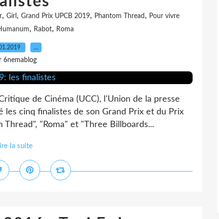
alistes
,
,
,
,
r
Girl
Grand Prix UPCB 2019
Phantom Thread
Pour vivre
,
,
 Humanum
Rabot
Roma
01.2019
…
r 6nemablog
Critique de Cinéma (UCC), l'Union de la presse
es cinq finalistes de son Grand Prix et du Prix
Thread", "Roma" et "Three Billboards...
ire la suite