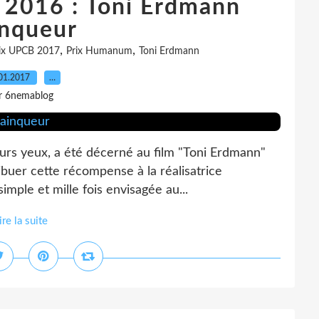
 2016 : Toni Erdmann
inqueur
,
,
ix UPCB 2017
Prix Humanum
Toni Erdmann
01.2017
…
r 6nemablog
leurs yeux, a été décerné au film "Toni Erdmann"
ibuer cette récompense à la réalisatrice
imple et mille fois envisagée au...
ire la suite