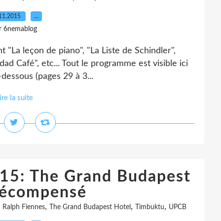
11.2015
…
r 6nemablog
t "La leçon de piano", "La Liste de Schindler",
ad Café", etc... Tout le programme est visible ici
-dessous (pages 29 à 3...
ire la suite
15: The Grand Budapest
récompensé
,
,
,
,
Ralph Fiennes
The Grand Budapest Hotel
Timbuktu
UPCB