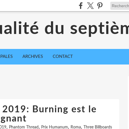
ualité du septiè
IPALES
ARCHIVES
CONTACT
2019: Burning est le
agnant
,
,
,
,
2019
Phantom Thread
Prix Humanum
Roma
Three Billboards