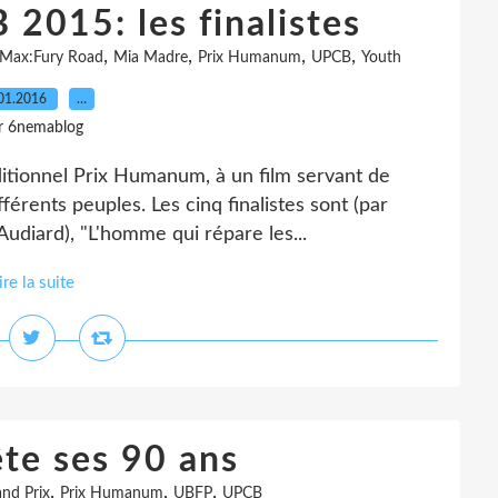
2015: les finalistes
,
,
,
,
Max:Fury Road
Mia Madre
Prix Humanum
UPCB
Youth
01.2016
…
r 6nemablog
aditionnel Prix Humanum, à un film servant de
érents peuples. Les cinq finalistes sont (par
udiard), "L'homme qui répare les...
ire la suite
te ses 90 ans
,
,
,
nd Prix
Prix Humanum
UBFP
UPCB