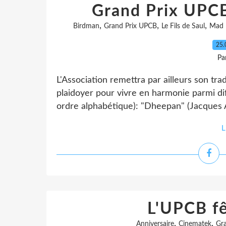
Grand Prix UPCB 
,
,
,
Birdman
Grand Prix UPCB
Le Fils de Saul
Mad 
25.
Pa
L'Association remettra par ailleurs son tr
plaidoyer pour vivre en harmonie parmi diff
ordre alphabétique): "Dheepan" (Jacques A
L
L'UPCB fê
,
,
Anniversaire
Cinematek
Gra