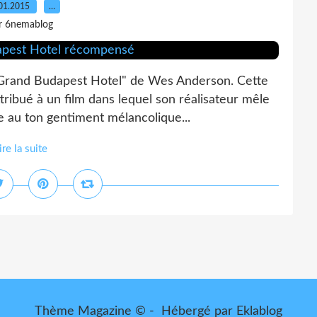
01.2015
…
r 6nemablog
e Grand Budapest Hotel" de Wes Anderson. Cette
tribué à un film dans lequel son réalisateur mêle
e au ton gentiment mélancolique...
ire la suite
Thème Magazine © - Hébergé par
Eklablog