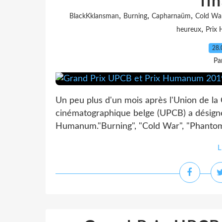
fin
,
,
,
BlackKklansman
Burning
Capharnaüm
Cold Wa
,
heureux
Prix
28.
Pa
Un peu plus d'un mois après l'Union de la 
cinématographique belge (UPCB) a désigné l
Humanum."Burning", "Cold War", "Phantom 
L