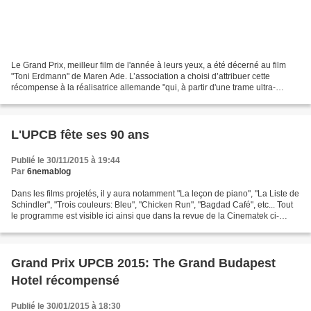
Le Grand Prix, meilleur film de l'année à leurs yeux, a été décerné au film
"Toni Erdmann" de Maren Ade. L’association a choisi d’attribuer cette
récompense à la réalisatrice allemande "qui, à partir d'une trame ultra-
simple et mille fois envisagée au...
L'UPCB fête ses 90 ans
Publié le 30/11/2015 à 19:44
Par
6nemablog
Dans les films projetés, il y aura notamment "La leçon de piano", "La Liste de
Schindler", "Trois couleurs: Bleu", "Chicken Run", "Bagdad Café", etc... Tout
le programme est visible ici ainsi que dans la revue de la Cinematek ci-
dessous (pages 29 à 3...
Grand Prix UPCB 2015: The Grand Budapest
Hotel récompensé
Publié le 30/01/2015 à 18:30