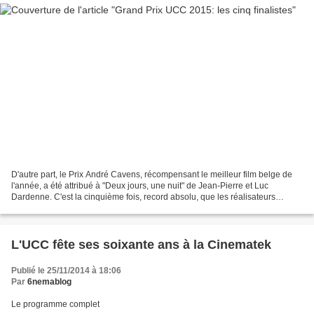
D'autre part, le Prix André Cavens, récompensant le meilleur film belge de
l'année, a été attribué à "Deux jours, une nuit" de Jean-Pierre et Luc
Dardenne. C'est la cinquième fois, record absolu, que les réalisateurs
liégeois remportent ce prix.
L'UCC fête ses soixante ans à la Cinematek
Publié le 25/11/2014 à 18:06
Par
6nemablog
Le programme complet