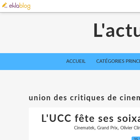
L'act
ACCUEIL
CATÉGORIES PRINC
union des critiques de cine
L'UCC fête ses soix
,
,
Cinematek
Grand Prix
Olivier Cli
25.