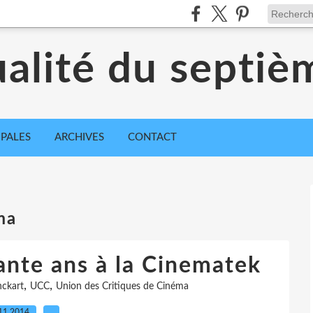
ualité du septiè
IPALES
ARCHIVES
CONTACT
ma
ante ans à la Cinematek
,
,
nckart
UCC
Union des Critiques de Cinéma
11.2014
…