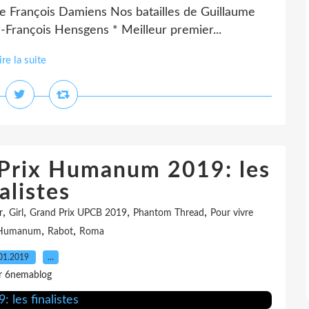
e François Damiens Nos batailles de Guillaume
-François Hensgens * Meilleur premier...
ire la suite
 Prix Humanum 2019: les
alistes
,
,
,
,
r
Girl
Grand Prix UPCB 2019
Phantom Thread
Pour vivre
,
,
 Humanum
Rabot
Roma
01.2019
…
r 6nemablog