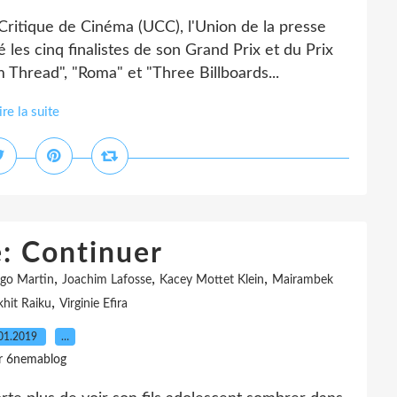
Critique de Cinéma (UCC), l'Union de la presse
es cinq finalistes de son Grand Prix et du Prix
Thread", "Roma" et "Three Billboards...
ire la suite
e: Continuer
,
,
,
go Martin
Joachim Lafosse
Kacey Mottet Klein
Mairambek
,
hit Raiku
Virginie Efira
01.2019
…
r 6nemablog