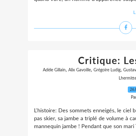
L
Critique: Le
,
,
,
Adèle Gillain
Alix Gavoille
Grégoire Ludig
Gustav
Lhermitt
26.
Pa
L'histoire: Des sommets enneigés, le ciel
pas skier, sa jambe a triplé de volume à c
mannequin jambe ! Pendant que son mari Th