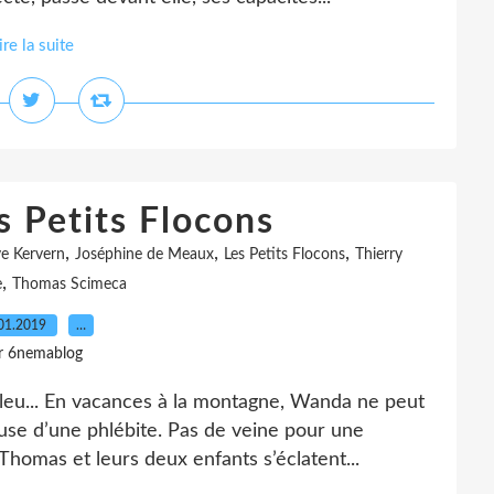
ire la suite
s Petits Flocons
,
,
,
e Kervern
Joséphine de Meaux
Les Petits Flocons
Thierry
,
e
Thomas Scimeca
01.2019
…
r 6nemablog
 bleu... En vacances à la montagne, Wanda ne peut
ause d’une phlébite. Pas de veine pour une
omas et leurs deux enfants s’éclatent...