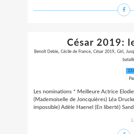
César 2019: l
,
,
,
,
Benoît Debie
Cécile de France
César 2019
Girl
Jusq
bataill
23.
Pa
Les nominations * Meilleure Actrice Elodie
(Mademoiselle de Joncquières) Léa Drucker
impossible) Adèle Haenel (En liberté) Sandr
L