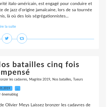
urité italo-américain, est engagé pour conduire et
te de jazz d'origine jamaïcaine, lors de sa tournée
s, là où des lois ségrégationnistes...
ire la suite
s batailles cinq fois
ompensé
,
,
,
ronzer les cadavres
Magritte 2019
Nos batailles
Tueurs
01.2019
…
r 6nemablog
 de Olivier Meys Laissez bronzer les cadavres de