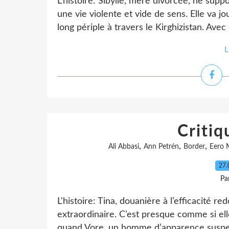
L'histoire: Sibylle, mère divorcée, ne supp
une vie violente et vide de sens. Elle va 
long périple à travers le Kirghizistan. Ave
L
Critiq
,
,
,
Ali Abbasi
Ann Petrén
Border
Eero 
27.
Pa
L'histoire: Tina, douanière à l’efficacité 
extraordinaire. C’est presque comme si elle 
quand Vore, un homme d’apparence suspecte