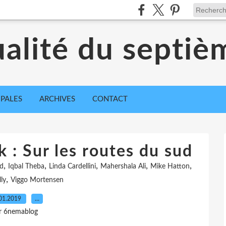
ualité du septiè
IPALES
ARCHIVES
CONTACT
 : Sur les routes du sud
,
,
,
,
,
ud
Iqbal Theba
Linda Cardellini
Mahershala Ali
Mike Hatton
,
lly
Viggo Mortensen
01.2019
…
r 6nemablog