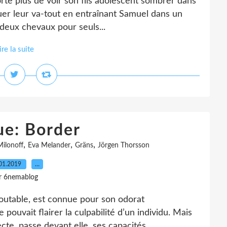
orte plus de voir son fils adolescent sombrer dans
jouer leur va-tout en entraînant Samuel dans un
c deux chevaux pour seuls...
ire la suite
ue: Border
,
,
,
Milonoff
Eva Melander
Gräns
Jörgen Thorsson
01.2019
…
r 6nemablog
redoutable, est connue pour son odorat
pouvait flairer la culpabilité d’un individu. Mais
, passe devant elle, ses capacités...