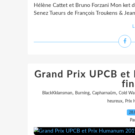
Hélène Cattet et Bruno Forzani Mon ket d
Senez Tueurs de François Troukens & Jean
L
Grand Prix UPCB et
fin
,
,
,
BlackKklansman
Burning
Capharnaüm
Cold Wa
,
heureux
Prix
28.
Pa