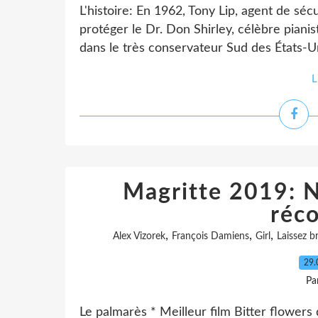
L'histoire: En 1962, Tony Lip, agent de séc
protéger le Dr. Don Shirley, célèbre pianis
dans le très conservateur Sud des États-Uni
L
Magritte 2019: No
réc
,
,
,
Alex Vizorek
François Damiens
Girl
Laissez b
29.
Pa
Le palmarès * Meilleur film Bitter flowers