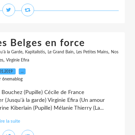
es Belges en force
,
,
,
,
u'à la Garde
Kapitalistis
Le Grand Bain
Les Petites Mains
Nos
,
es
Virginie Efira
01.2019
…
r 6nemablog
 Bouchez (Pupille) Cécile de France
 (Jusqu'à la garde) Virginie Efira (Un amour
ine Kiberlain (Pupille) Mélanie Thierry (La...
ire la suite