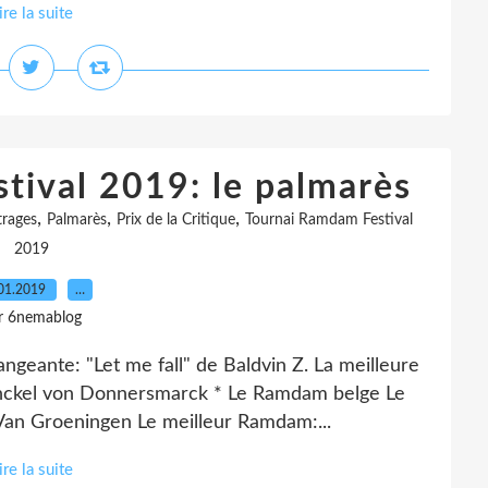
ire la suite
tival 2019: le palmarès
,
,
,
rages
Palmarès
Prix de la Critique
Tournai Ramdam Festival
2019
01.2019
…
r 6nemablog
rangeante: "Let me fall" de Baldvin Z. La meilleure
enckel von Donnersmarck * Le Ramdam belge Le
 Van Groeningen Le meilleur Ramdam:...
ire la suite