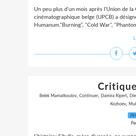
Un peu plus d'un mois après l'Union de la 
cinématographique belge (UPCB) a désigné l
Humanum."Burning", "Cold War", "Phantom 
L
Critiqu
,
,
,
Belek Mamatkoulov
Continuer
Damira Ripert
Die
,
Kozhoev
Muk
28.
Pa