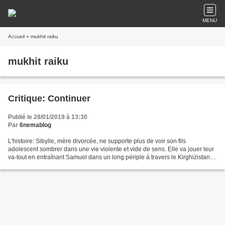
MENU
Accueil
» mukhit raiku
mukhit raiku
Critique: Continuer
Publié le 28/01/2019 à 13:30
Par
6nemablog
L'histoire: Sibylle, mère divorcée, ne supporte plus de voir son fils
adolescent sombrer dans une vie violente et vide de sens. Elle va jouer leur
va-tout en entraînant Samuel dans un long périple à travers le Kirghizistan.
Avec deux chevaux pour seuls...