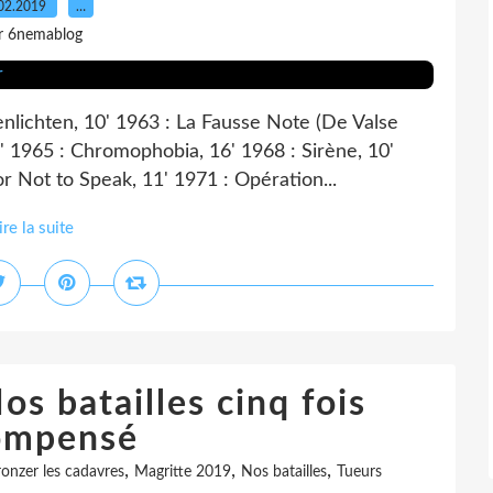
02.2019
…
r 6nemablog
nlichten, 10' 1963 : La Fausse Note (De Valse
 1965 : Chromophobia, 16' 1968 : Sirène, 10'
r Not to Speak, 11' 1971 : Opération...
ire la suite
s batailles cinq fois
ompensé
,
,
,
ronzer les cadavres
Magritte 2019
Nos batailles
Tueurs