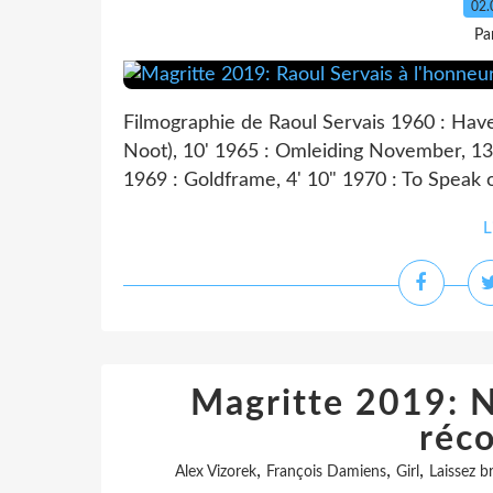
02.
Pa
Filmographie de Raoul Servais 1960 : Have
Noot), 10' 1965 : Omleiding November, 13'
1969 : Goldframe, 4' 10" 1970 : To Speak o
L
Magritte 2019: No
réc
,
,
,
Alex Vizorek
François Damiens
Girl
Laissez b