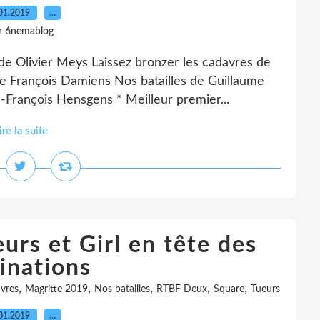
01.2019
…
r 6nemablog
 de Olivier Meys Laissez bronzer les cadavres de
e François Damiens Nos batailles de Guillaume
-François Hensgens * Meilleur premier...
ire la suite
urs et Girl en tête des
inations
,
,
,
,
,
avres
Magritte 2019
Nos batailles
RTBF Deux
Square
Tueurs
01.2019
…