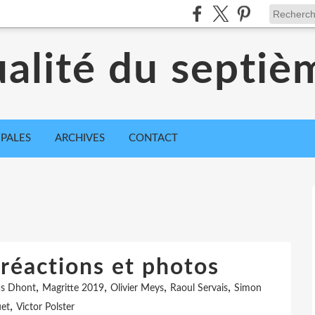
ualité du septiè
IPALES
ARCHIVES
CONTACT
réactions et photos
,
,
,
,
as Dhont
Magritte 2019
Olivier Meys
Raoul Servais
Simon
,
et
Victor Polster