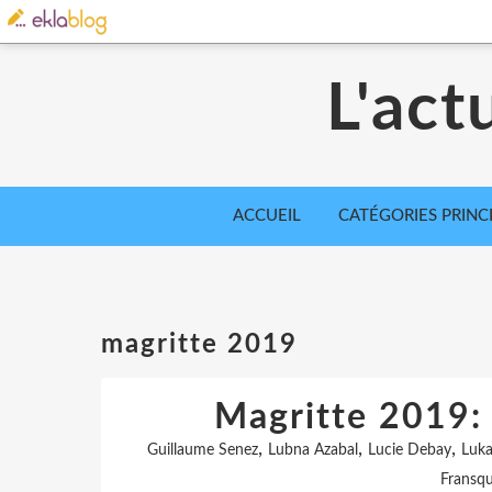
L'act
ACCUEIL
CATÉGORIES PRINC
magritte 2019
Magritte 2019: 
,
,
,
Guillaume Senez
Lubna Azabal
Lucie Debay
Luk
Fransqu