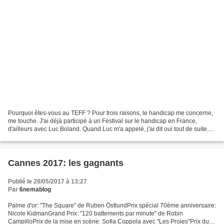
Pourquoi êtes-vous au TEFF ? Pour trois raisons, le handicap me concerne,
me touche. J'ai déjà participé à un Festival sur le handicap en France,
d'ailleurs avec Luc Boland. Quand Luc m'a appelé, j'ai dit oui tout de suite.
Aussi parce que Luc est un...
Cannes 2017: les gagnants
Publié le 28/05/2017 à 13:27
Par
6nemablog
Palme d'or: "The Square" de Ruben ÖstlundPrix spécial 70ème anniversaire:
Nicole KidmanGrand Prix: "120 battements par minute" de Robin
CampilloPrix de la mise en scène: Sofia Coppola avec "Les Proies"Prix du