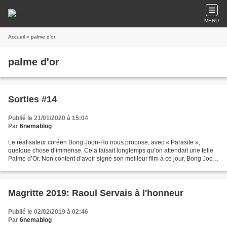
MENU
Accueil
» palme d'or
palme d'or
Sorties #14
Publié le 21/01/2020 à 15:04
Par
6nemablog
Le réalisateur coréen Bong Joon-Ho nous propose, avec « Parasite »,
quelque chose d’immense. Cela faisait longtemps qu’on attendait une telle
Palme d’Or. Non content d’avoir signé son meilleur film à ce jour, Bong Joon-
Ho nous assène une énorme claque,...
Magritte 2019: Raoul Servais à l'honneur
Publié le 02/02/2019 à 02:46
Par
6nemablog