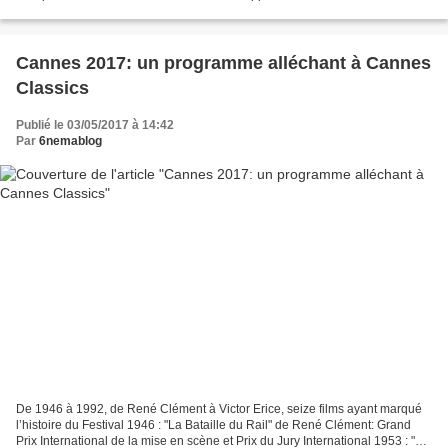
Jury: "Loveless"de Andrey ZvyagintsevPrix...
Cannes 2017: un programme alléchant à Cannes
Classics
Publié le 03/05/2017 à 14:42
Par
6nemablog
De 1946 à 1992, de René Clément à Victor Erice, seize films ayant marqué
l’histoire du Festival 1946 : "La Bataille du Rail" de René Clément: Grand
Prix International de la mise en scène et Prix du Jury International 1953 : "Le