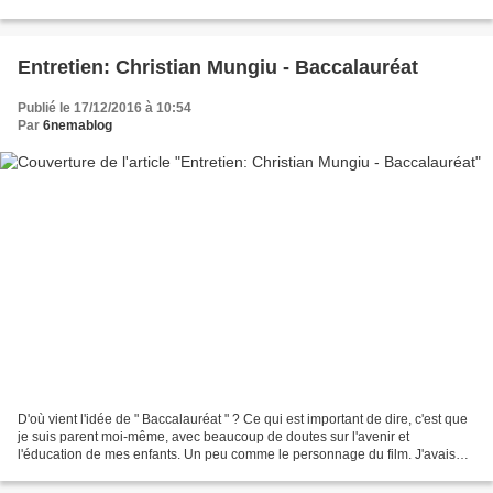
Salaire de la peur" de...
Entretien: Christian Mungiu - Baccalauréat
Publié le 17/12/2016 à 10:54
Par
6nemablog
D'où vient l'idée de " Baccalauréat " ? Ce qui est important de dire, c'est que
je suis parent moi-même, avec beaucoup de doutes sur l'avenir et
l'éducation de mes enfants. Un peu comme le personnage du film. J'avais
envie de faire le portrait de quelqu'un...