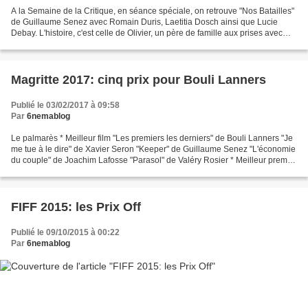
A la Semaine de la Critique, en séance spéciale, on retrouve "Nos Batailles"
de Guillaume Senez avec Romain Duris, Laetitia Dosch ainsi que Lucie
Debay. L'histoire, c'est celle de Olivier, un père de famille aux prises avec
ses aspirations et ses responsabilités....
Magritte 2017: cinq prix pour Bouli Lanners
Publié le 03/02/2017 à 09:58
Par
6nemablog
Le palmarès * Meilleur film "Les premiers les derniers" de Bouli Lanners "Je
me tue à le dire" de Xavier Seron "Keeper" de Guillaume Senez "L'économie
du couple" de Joachim Lafosse "Parasol" de Valéry Rosier * Meilleur premier
film "Keeper" de Guillaume...
FIFF 2015: les Prix Off
Publié le 09/10/2015 à 00:22
Par
6nemablog