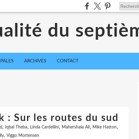
ualité du septiè
IPALES
ARCHIVES
CONTACT
 : Sur les routes du sud
,
,
,
,
,
ud
Iqbal Theba
Linda Cardellini
Mahershala Ali
Mike Hatton
,
lly
Viggo Mortensen