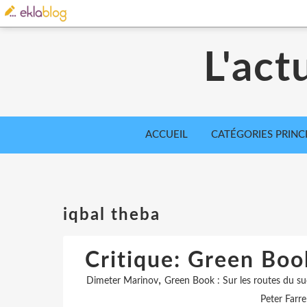
L'act
ACCUEIL
CATÉGORIES PRINC
iqbal theba
Critique: Green Book
,
Dimeter Marinov
Green Book : Sur les routes du s
Peter Farre