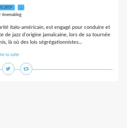
01.2019
…
r 6nemablog
urité italo-américain, est engagé pour conduire et
te de jazz d'origine jamaïcaine, lors de sa tournée
s, là où des lois ségrégationnistes...
ire la suite