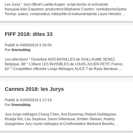
Les Jurys * Jury officiel Laetita Kugler: script-doctor et scénariste
françaiseJulie Esparbes: productriceStéphanie Coerten: comédienneSasha
Toorop: auteur; compositeur, interprète et instrumentaliste Laure Hendrix:
programmatrice * Jury presse Christie...
FIFF 2018: dites 33
Publié le 04/09/2018 à 18:56
Par
6nemablog
Les sélections * Ouverture NOS BATAILLES de GUILLAUME SENEZ,
Belgique, 98' * Clôture LES INVISIBLES de LOUIS-JULIEN PETIT, France,
82' * Compétition officielle Longs Métrages ALICE T de Radu Muntean,
Roumanie/France/Suède, 105' UN AMOUR IMPOSSIBLE de...
Cannes 2018: les Jurys
Publié le 02/05/2018 à 17:19
Par
6nemablog
Jury longs métrages Chang Chen, Ava Duvernay, Robert Guédiguian,
Khadja Nin, Léa Seydoux, Denis Villeneuve, Kristen Stewart, Andrey
Zvyagintsev Jury courts métrages et Cinéfondation Bertrand Bonello,
Valeska Grisebach, Khalil Joreige, Alanté Kavaïté,...