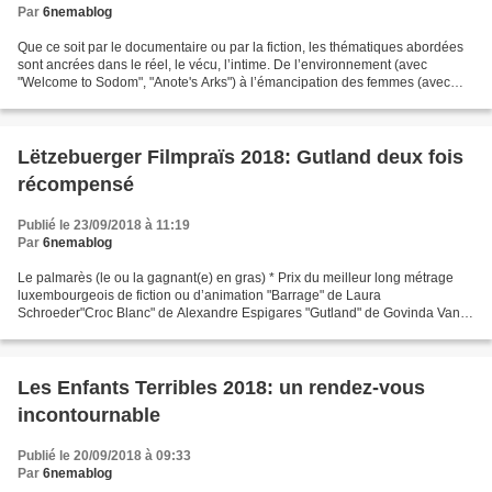
Par
6nemablog
Que ce soit par le documentaire ou par la fiction, les thématiques abordées
sont ancrées dans le réel, le vécu, l’intime. De l’environnement (avec
"Welcome to Sodom", "Anote's Arks") à l’émancipation des femmes (avec
"Female Pleasure", "Les Salopes",...
Lëtzebuerger Filmpraïs 2018: Gutland deux fois
récompensé
Publié le 23/09/2018 à 11:19
Par
6nemablog
Le palmarès (le ou la gagnant(e) en gras) * Prix du meilleur long métrage
luxembourgeois de fiction ou d’animation "Barrage" de Laura
Schroeder"Croc Blanc" de Alexandre Espigares "Gutland" de Govinda Van
Maele "Justice Dot Net" de Pol Cruchten "Meng Kollegen...
Les Enfants Terribles 2018: un rendez-vous
incontournable
Publié le 20/09/2018 à 09:33
Par
6nemablog