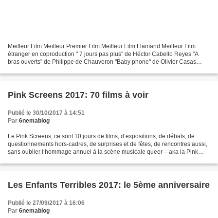
Meilleur Film Meilleur Premier Film Meilleur Film Flamand Meilleur Film
étranger en coproduction " 7 jours pas plus" de Héctor Cabello Reyes "A
bras ouverts" de Philippe de Chauveron "Baby phone" de Olivier Casas
"Baccalauréat" de Cristian Mungiu "Beyond...
Pink Screens 2017: 70 films à voir
Publié le 30/10/2017 à 14:51
Par
6nemablog
Le Pink Screens, ce sont 10 jours de films, d’expositions, de débats, de
questionnements hors-cadres, de surprises et de fêtes, de rencontres aussi,
sans oublier l’hommage annuel à la scène musicale queer – aka la Pink
Night (le 18/11 sur les 2 étages...
Les Enfants Terribles 2017: le 5ème anniversaire
Publié le 27/09/2017 à 16:06
Par
6nemablog