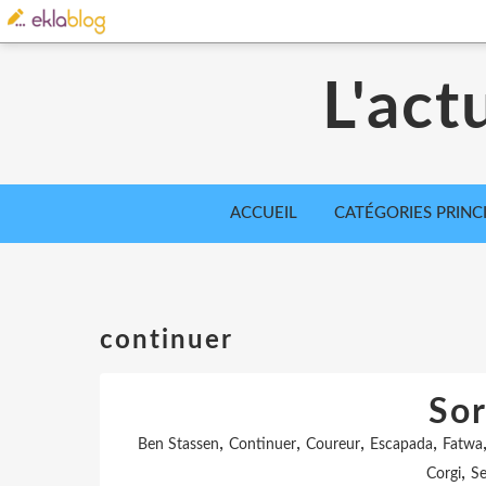
L'act
ACCUEIL
CATÉGORIES PRINC
continuer
Sor
,
,
,
,
Ben Stassen
Continuer
Coureur
Escapada
Fatwa
,
Corgi
Se