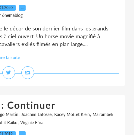
01.2020
…
r 6nemablog
 le décor de son dernier film dans les grands
os à ciel ouvert. Un horse movie magnifié à
aliers exilés filmés en plan large....
ire la suite
e: Continuer
,
,
,
go Martin
Joachim Lafosse
Kacey Mottet Klein
Mairambek
,
hit Raiku
Virginie Efira
01.2019
…