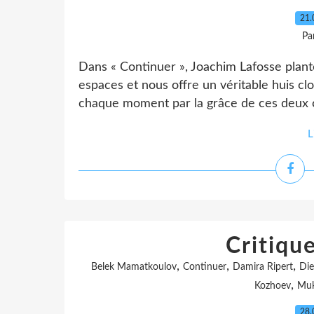
21.
Pa
Dans « Continuer », Joachim Lafosse plante
espaces et nous offre un véritable huis cl
chaque moment par la grâce de ces deux cav
L
Critiqu
,
,
,
Belek Mamatkoulov
Continuer
Damira Ripert
Die
,
Kozhoev
Muk
28.