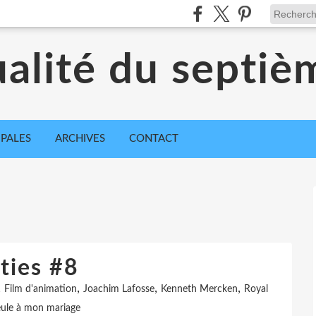
ualité du septiè
IPALES
ARCHIVES
CONTACT
ties #8
,
,
,
,
Film d'animation
Joachim Lafosse
Kenneth Mercken
Royal
ule à mon mariage