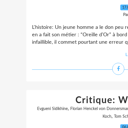
17.
Pa
L'histoire: Un jeune homme a le don peu r
en a fait son métier : “Oreille d’Or” à bor
infaillible, il commet pourtant une erreur q
L
Critique: 
,
Evgueni Sidikhine
Florian Henckel von Donnersma
,
Koch
Tom Sch
06.