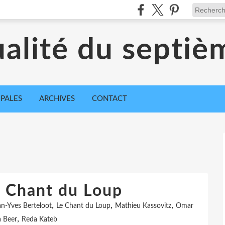
ualité du septiè
IPALES
ARCHIVES
CONTACT
e Chant du Loup
,
,
,
an-Yves Berteloot
Le Chant du Loup
Mathieu Kassovitz
Omar
,
a Beer
Reda Kateb