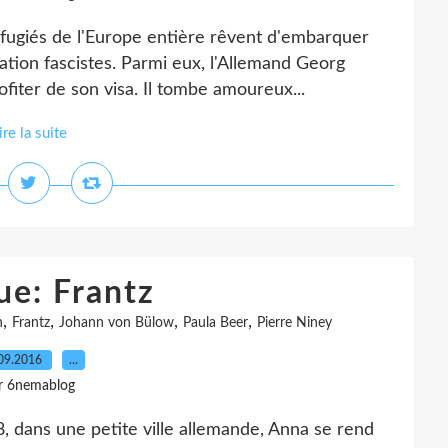
 réfugiés de l'Europe entière rêvent d'embarquer
ation fascistes. Parmi eux, l'Allemand Georg
ofiter de son visa. Il tombe amoureux...
ire la suite
ue: Frantz
,
,
,
,
n
Frantz
Johann von Bülow
Paula Beer
Pierre Niney
09.2016
…
r 6nemablog
8, dans une petite ville allemande, Anna se rend