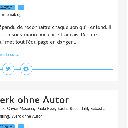
02.2019
…
r 6nemablog
épandu de reconnaître chaque son qu’il entend. Il
d d’un sous-marin nucléaire français. Réputé
ui met tout l’équipage en danger...
ire la suite
Werk ohne Autor
,
,
,
,
rck
Olivier Masucci
Paula Beer
Saskia Rosendahl
Sebastian
,
illing
Werk ohne Autor
02.2019
…