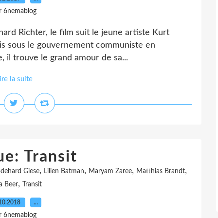
r 6nemablog
hard Richter, le film suit le jeune artiste Kurt
puis sous le gouvernement communiste en
, il trouve le grand amour de sa...
ire la suite
ue: Transit
,
,
,
,
dehard Giese
Lilien Batman
Maryam Zaree
Matthias Brandt
,
a Beer
Transit
10.2018
…
r 6nemablog