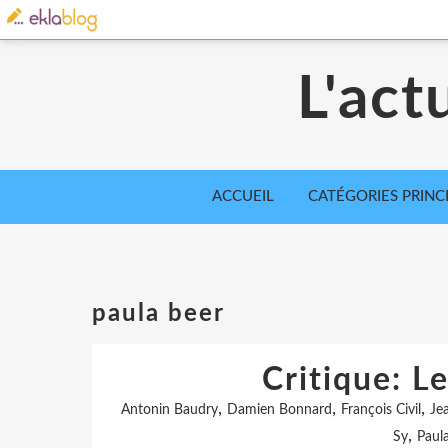
L'act
ACCUEIL
CATÉGORIES PRINC
paula beer
Critique: L
,
,
,
Antonin Baudry
Damien Bonnard
François Civil
Je
,
Sy
Paul