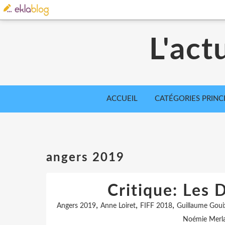
L'act
ACCUEIL
CATÉGORIES PRINC
angers 2019
Critique: Les 
,
,
,
Angers 2019
Anne Loiret
FIFF 2018
Guillaume Goui
Noémie Merl