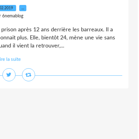
02.2019
…
r 6nemablog
e prison après 12 ans derrière les barreaux. Il a
nnait plus. Elle, bientôt 24, mène une vie sans
nd il vient la retrouver,...
ire la suite