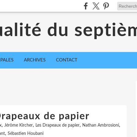
ualité du septiè
IPALES
ARCHIVES
CONTACT
Drapeaux de papier
,
,
,
,
x
Jérôme Kircher
Les Drapeaux de papier
Nathan Ambrosioni
,
ant
Sébastien Houbani