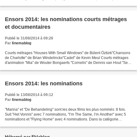
appartement, souffrant de solitude....
Ensors 2014: les nominations courts métrages
et documentaires
Publié le 31/08/2014 à 09:26
Par
6nemablog
Courts métrages "Houses With Small Windows" de Bülent Öztürk"Chansons
de Charlotte" de Brian Windelinckx"Cadet" de Kevin Meul Courts métrages
d'animation "Mia" de Wouter Bongaerts "Cornelis" de Dennis van Hout "See
me Again" de Roman Klochkov Documentaires...
Ensors 2014: les nominations
Publié le 13/08/2014 à 09:12
Par
6nemablog
"Marina" et "De Behandeling" sont les deux films les plus nommés: 8 fois.
Suit "Het Vonnis" avec 7 nominations, "I’m The Same, I’m Another" avec 5
nominations et "Flying Home" avec 4 nominations. Dans la catégorie
Meilleur film, on retrouve "Marina",...
Hébergé par Eklablog