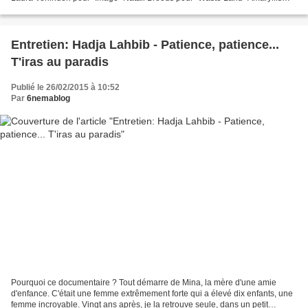
Uitterlinden pour "Brabançonne"...
Entretien: Hadja Lahbib - Patience, patience...
T'iras au paradis
Publié le 26/02/2015 à 10:52
Par
6nemablog
Pourquoi ce documentaire ? Tout démarre de Mina, la mère d'une amie
d'enfance. C'était une femme extrêmement forte qui a élevé dix enfants, une
femme incroyable. Vingt ans après, je la retrouve seule, dans un petit