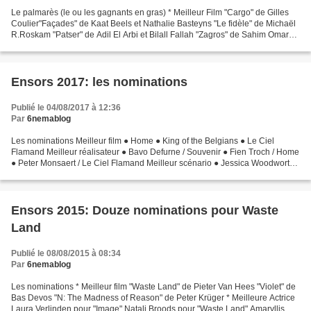
Le palmarès (le ou les gagnants en gras) * Meilleur Film "Cargo" de Gilles
Coulier"Façades" de Kaat Beels et Nathalie Basteyns "Le fidèle" de Michaël
R.Roskam "Patser" de Adil El Arbi et Bilall Fallah "Zagros" de Sahim Omar
Kalifa * Meilleure Mise en...
Ensors 2017: les nominations
Publié le 04/08/2017 à 12:36
Par
6nemablog
Les nominations Meilleur film ● Home ● King of the Belgians ● Le Ciel
Flamand Meilleur réalisateur ● Bavo Defurne / Souvenir ● Fien Troch / Home
● Peter Monsaert / Le Ciel Flamand Meilleur scénario ● Jessica Woodworth
& Peter Brosens / King of the Belgians...
Ensors 2015: Douze nominations pour Waste
Land
Publié le 08/08/2015 à 08:34
Par
6nemablog
Les nominations * Meilleur film "Waste Land" de Pieter Van Hees "Violet" de
Bas Devos "N: The Madness of Reason" de Peter Krüger * Meilleure Actrice
Laura Verlinden pour "Image" Natali Broods pour "Waste Land" Amaryllis