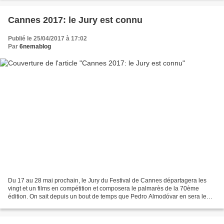
Cannes 2017: le Jury est connu
Publié le 25/04/2017 à 17:02
Par
6nemablog
Du 17 au 28 mai prochain, le Jury du Festival de Cannes départagera les
vingt et un films en compétition et composera le palmarès de la 70ème
édition. On sait depuis un bout de temps que Pedro Almodóvar en sera le
Président. Huit personnalités viennent...