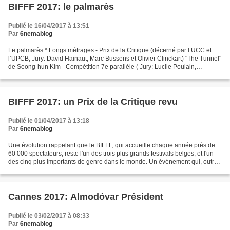
BIFFF 2017: le palmarès
Publié le 16/04/2017 à 13:51
Par
6nemablog
Le palmarès * Longs métrages - Prix de la Critique (décerné par l’UCC et
l’UPCB, Jury: David Hainaut, Marc Bussens et Olivier Clinckart) "The Tunnel"
de Seong-hun Kim - Compétition 7e parallèle ( Jury: Lucile Poulain,
Bénédicte Philippon, Xavier Seron,...
BIFFF 2017: un Prix de la Critique revu
Publié le 01/04/2017 à 13:18
Par
6nemablog
Une évolution rappelant que le BIFFF, qui accueille chaque année près de
60 000 spectateurs, reste l'un des trois plus grands festivals belges, et l'un
des cinq plus importants de genre dans le monde. Un événement qui, outre
son histoire, vaut notamment...
Cannes 2017: Almodóvar Président
Publié le 03/02/2017 à 08:33
Par
6nemablog