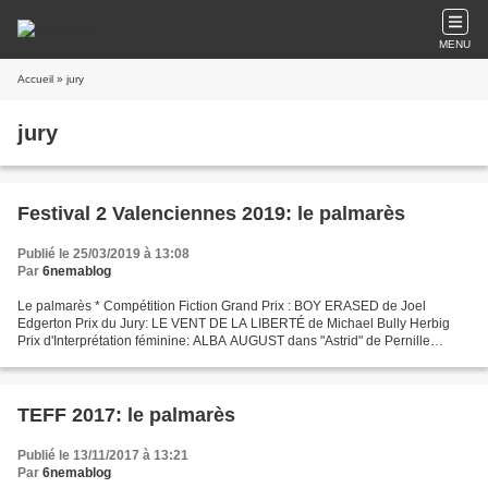
MENU
Accueil
» jury
jury
Festival 2 Valenciennes 2019: le palmarès
Publié le 25/03/2019 à 13:08
Par
6nemablog
Le palmarès * Compétition Fiction Grand Prix : BOY ERASED de Joel
Edgerton Prix du Jury: LE VENT DE LA LIBERTÉ de Michael Bully Herbig
Prix d'Interprétation féminine: ALBA AUGUST dans "Astrid" de Pernille
Fischer Christensen Prix d'Interprétation masculine:...
TEFF 2017: le palmarès
Publié le 13/11/2017 à 13:21
Par
6nemablog