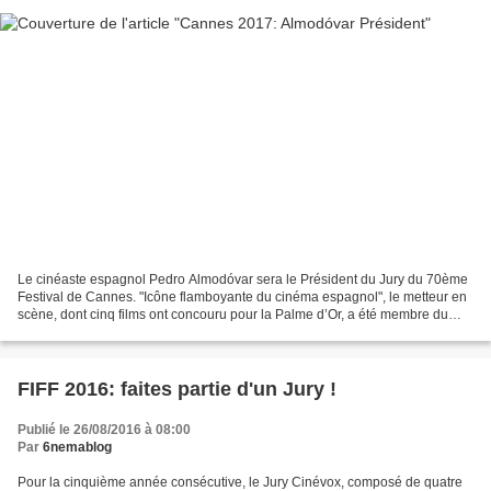
Le cinéaste espagnol Pedro Almodóvar sera le Président du Jury du 70ème
Festival de Cannes. "Icône flamboyante du cinéma espagnol", le metteur en
scène, dont cinq films ont concouru pour la Palme d’Or, a été membre du
Jury en 1992. La composition du Jury...
FIFF 2016: faites partie d'un Jury !
Publié le 26/08/2016 à 08:00
Par
6nemablog
Pour la cinquième année consécutive, le Jury Cinévox, composé de quatre