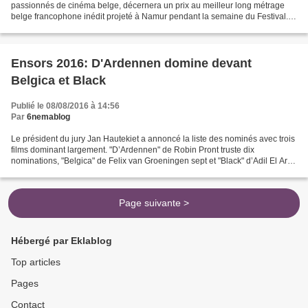
passionnés de cinéma belge, décernera un prix au meilleur long métrage
belge francophone inédit projeté à Namur pendant la semaine du Festival.
Pour présenter votre candidature, il...
Ensors 2016: D'Ardennen domine devant
Belgica et Black
Publié le 08/08/2016 à 14:56
Par
6nemablog
Le président du jury Jan Hautekiet a annoncé la liste des nominés avec trois
films dominant largement. "D’Ardennen" de Robin Pront truste dix
nominations, "Belgica" de Felix van Groeningen sept et "Black" d’Adil El Arbi
& Billal Fallah six. Les nominations...
Page suivante >
Hébergé par Eklablog
Top articles
Pages
Contact