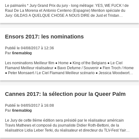
Le palmarès * Jury Grand Prix du jury - long métrage: YES, WE FUCK ! de
Raul De La Morena et Antonio Centeno (Espagne) Mention spéciale du
Jury: GILDAS A QUELQUE CHOSE A NOUS DIRE de Just et Tristan
Philippot (France) Grand Prix du Jury - meilleur court...
Ensors 2017: les nominations
Publié le 04/08/2017 à 12:36
Par
6nemablog
Les nominations Meilleur film ● Home ● King of the Belgians ● Le Ciel
Flamand Meilleur réalisateur ● Bavo Defurne / Souvenir ● Fien Troch / Home
● Peter Monsaert / Le Ciel Flamand Meilleur scénario ● Jessica Woodworth
& Peter Brosens / King of the Belgians...
Cannes 2017: la sélection pour la Queer Palm
Publié le 04/05/2017 à 16:08
Par
6nemablog
Le Jury de cette 8ème édition sera présidé par le réalisateur américain
Travis Mathews et composé du journaliste Didier Roth-Bettoni, de la
réalisatrice Lidia Leber Terki, du réalisateur et directeur du TLV-Fest Yair
Hochner et de Paz Lazaro (programmatrice...