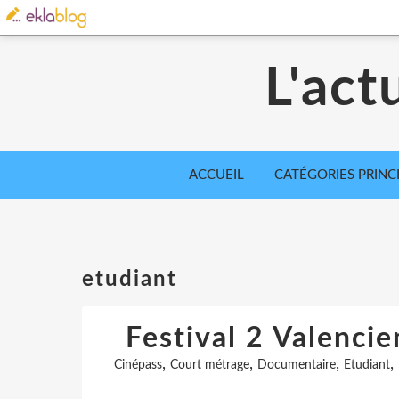
L'act
ACCUEIL
CATÉGORIES PRINC
etudiant
Festival 2 Valenci
,
,
,
,
Cinépass
Court métrage
Documentaire
Etudiant