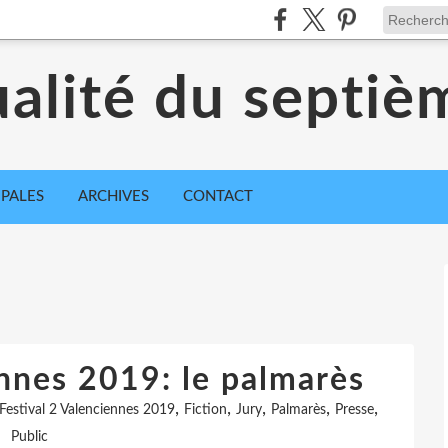
ualité du septiè
IPALES
ARCHIVES
CONTACT
ennes 2019: le palmarès
,
,
,
,
,
Festival 2 Valenciennes 2019
Fiction
Jury
Palmarès
Presse
Public