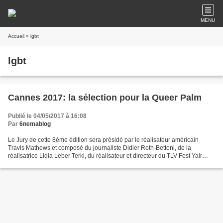
MENU
Accueil
» lgbt
lgbt
Cannes 2017: la sélection pour la Queer Palm
Publié le 04/05/2017 à 16:08
Par
6nemablog
Le Jury de cette 8ème édition sera présidé par le réalisateur américain
Travis Mathews et composé du journaliste Didier Roth-Bettoni, de la
réalisatrice Lidia Leber Terki, du réalisateur et directeur du TLV-Fest Yair
Hochner et de Paz Lazaro (programmatrice...