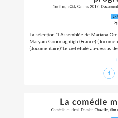
,
,
,
1er film
aCid
Cannes 2017
Document
27.
Pa
La sélection "L’Assemblée de Mariana Otero
Maryam Goormaghtigh (France) (document
(documentaire)"Le ciel étoilé au-dessus de
L
La comédie m
,
,
Comédie musical
Damien Chazelle
film