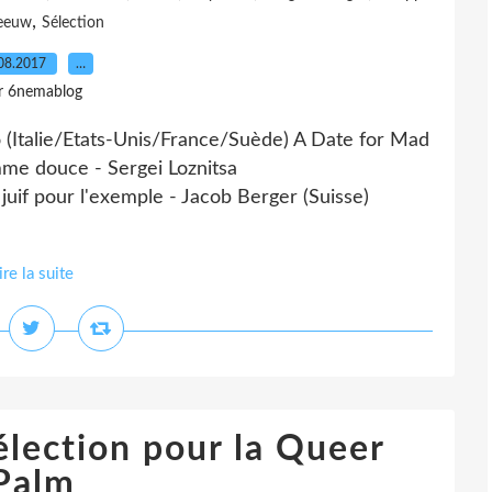
,
eeuw
Sélection
08.2017
…
r 6nemablog
 (Italie/Etats-Unis/France/Suède) A Date for Mad
me douce - Sergei Loznitsa
uif pour l'exemple - Jacob Berger (Suisse)
ire la suite
élection pour la Queer
Palm