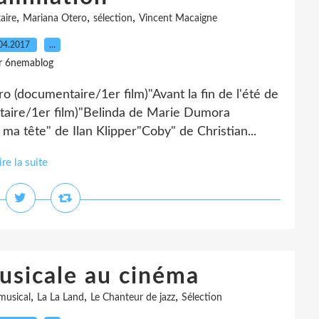
,
,
,
aire
Mariana Otero
sélection
Vincent Macaigne
04.2017
…
r 6nemablog
 (documentaire/1er film)"Avant la fin de l'été de
aire/1er film)"Belinda de Marie Dumora
 ma tête" de Ilan Klipper"Coby" de Christian...
ire la suite
usicale au cinéma
,
,
,
 musical
La La Land
Le Chanteur de jazz
Sélection