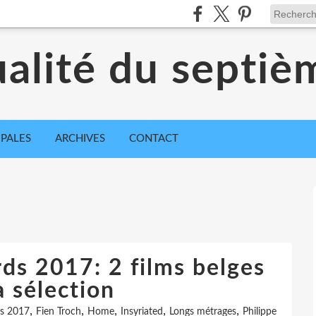
ualité du septiè
IPALES
ARCHIVES
CONTACT
ds 2017: 2 films belges
a sélection
,
,
,
,
,
s 2017
Fien Troch
Home
Insyriated
Longs métrages
Philippe