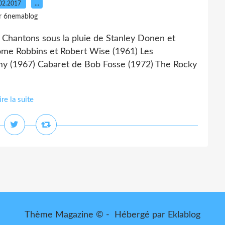
02.2017
…
r 6nemablog
 Chantons sous la pluie de Stanley Donen et
ome Robbins et Robert Wise (1961) Les
y (1967) Cabaret de Bob Fosse (1972) The Rocky
ire la suite
Thème Magazine © - Hébergé par
Eklablog