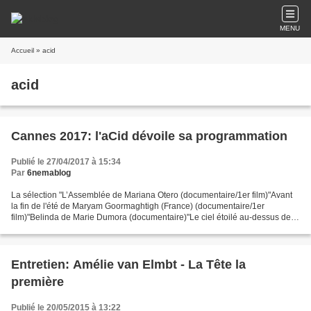
MENU
Accueil
» acid
acid
Cannes 2017: l'aCid dévoile sa programmation
Publié le 27/04/2017 à 15:34
Par
6nemablog
La sélection "L’Assemblée de Mariana Otero (documentaire/1er film)"Avant
la fin de l'été de Maryam Goormaghtigh (France) (documentaire/1er
film)"Belinda de Marie Dumora (documentaire)"Le ciel étoilé au-dessus de
ma tête" de Ilan Klipper"Coby" de Christian...
Entretien: Amélie van Elmbt - La Tête la
première
Publié le 20/05/2015 à 13:22