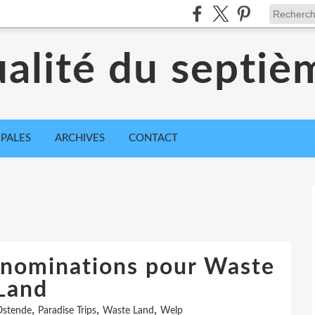
ualité du septiè
IPALES
ARCHIVES
CONTACT
 nominations pour Waste
Land
,
,
,
stende
Paradise Trips
Waste Land
Welp