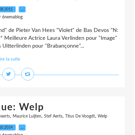
08.2015
…
r 6nemablog
nd" de Pieter Van Hees "Violet" de Bas Devos "N:
 Meilleure Actrice Laura Verlinden pour "Image"
 Uitterlinden pour "Brabançonne"...
ire la suite
que: Welp
,
,
,
,
aerts
Maurice Luijten
Stef Aerts
Titus De Voogdt
Welp
10.2014
…