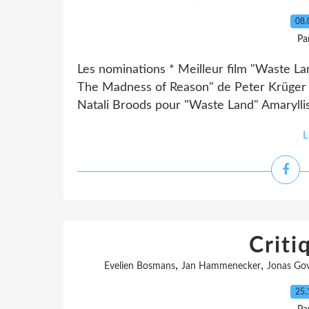
08.
Pa
Les nominations * Meilleur film "Waste La
The Madness of Reason" de Peter Krüger *
Natali Broods pour "Waste Land" Amaryllis
L
Criti
,
,
Evelien Bosmans
Jan Hammenecker
Jonas Gov
25.