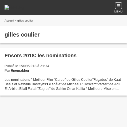
MENU
Accueil
» gilles coulier
gilles coulier
Ensors 2018: les nominations
Publié le 15/09/2018 à 21:34
Par
6nemablog
Les nominations * Meilleur Film "Cargo" de Gilles Coulier"Façades" de Kaat
Beels et Nathalie Basteyns"Le fidèle" de Michaël R.Roskam"Patser" de Adil
El Arbi et Bilall Fallah"Zagros" de Sahim Omar Kalifa * Meilleure Mise en
Scène Adil El Arbi et Bilall...