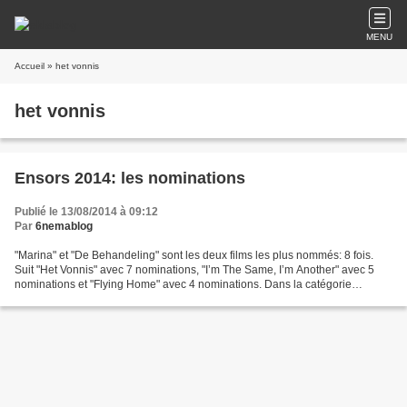
MENU
Accueil
» het vonnis
het vonnis
Ensors 2014: les nominations
Publié le 13/08/2014 à 09:12
Par
6nemablog
"Marina" et "De Behandeling" sont les deux films les plus nommés: 8 fois.
Suit "Het Vonnis" avec 7 nominations, "I’m The Same, I’m Another" avec 5
nominations et "Flying Home" avec 4 nominations. Dans la catégorie
Meilleur film, on retrouve "Marina",...