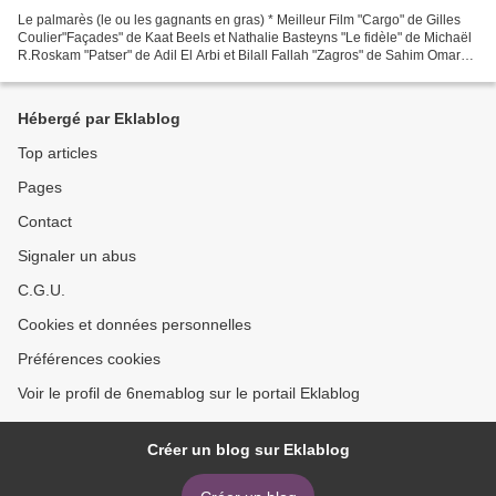
Le palmarès (le ou les gagnants en gras) * Meilleur Film "Cargo" de Gilles
Coulier"Façades" de Kaat Beels et Nathalie Basteyns "Le fidèle" de Michaël
R.Roskam "Patser" de Adil El Arbi et Bilall Fallah "Zagros" de Sahim Omar
Kalifa * Meilleure Mise en...
Hébergé par Eklablog
Top articles
Pages
Contact
Signaler un abus
C.G.U.
Cookies et données personnelles
Préférences cookies
Voir le profil de 6nemablog sur le portail Eklablog
Créer un blog sur Eklablog