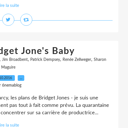
ire la suite
idget Jone's Baby
,
,
,
,
Jim Broadbent
Patrick Dempsey
Renée Zellweger
Sharon
Maguire
10.2016
…
r 6nemablog
rcy, les plans de Bridget Jones - je suis une
nt pas tout à fait comme prévu. La quarantaine
 concentrer sur sa carrière de productrice...
ire la suite