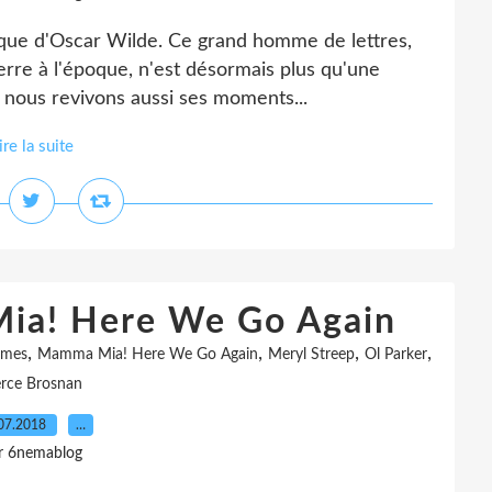
agique d'Oscar Wilde. Ce grand homme de lettres,
terre à l'époque, n'est désormais plus qu'une
 nous revivons aussi ses moments...
ire la suite
Mia! Here We Go Again
,
,
,
,
ames
Mamma Mia! Here We Go Again
Meryl Streep
Ol Parker
erce Brosnan
07.2018
…
r 6nemablog