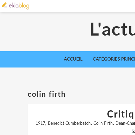
L'act
ACCUEIL
CATÉGORIES PRINC
colin firth
Criti
,
,
,
1917
Benedict Cumberbatch
Colin Firth
Dean-Cha
S