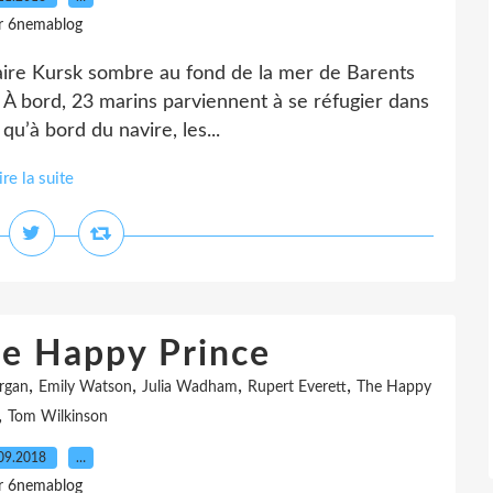
r 6nemablog
éaire Kursk sombre au fond de la mer de Barents
es. À bord, 23 marins parviennent à se réfugier dans
qu’à bord du navire, les...
ire la suite
he Happy Prince
,
,
,
,
rgan
Emily Watson
Julia Wadham
Rupert Everett
The Happy
,
Tom Wilkinson
09.2018
…
r 6nemablog