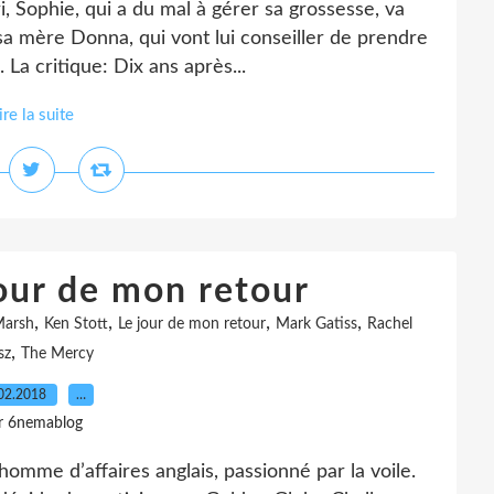
iri, Sophie, qui a du mal à gérer sa grossesse, va
sa mère Donna, qui vont lui conseiller de prendre
La critique: Dix ans après...
ire la suite
Jour de mon retour
,
,
,
,
Marsh
Ken Stott
Le jour de mon retour
Mark Gatiss
Rachel
,
sz
The Mercy
02.2018
…
r 6nemablog
homme d’affaires anglais, passionné par la voile.