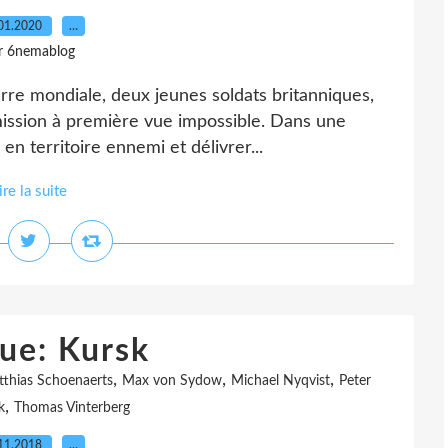
01.2020
…
r 6nemablog
erre mondiale, deux jeunes soldats britanniques,
 mission à première vue impossible. Dans une
en territoire ennemi et délivrer...
ire la suite
que: Kursk
,
,
,
thias Schoenaerts
Max von Sydow
Michael Nyqvist
Peter
,
k
Thomas Vinterberg
11.2018
…