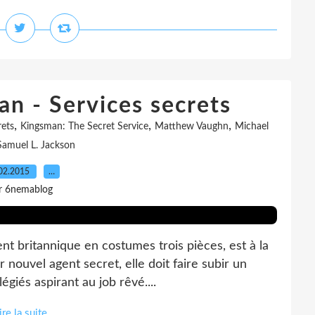
an - Services secrets
,
,
,
rets
Kingsman: The Secret Service
Matthew Vaughn
Michael
Samuel L. Jackson
02.2015
…
r 6nemablog
ent britannique en costumes trois pièces, est à la
nouvel agent secret, elle doit faire subir un
égiés aspirant au job rêvé....
ire la suite