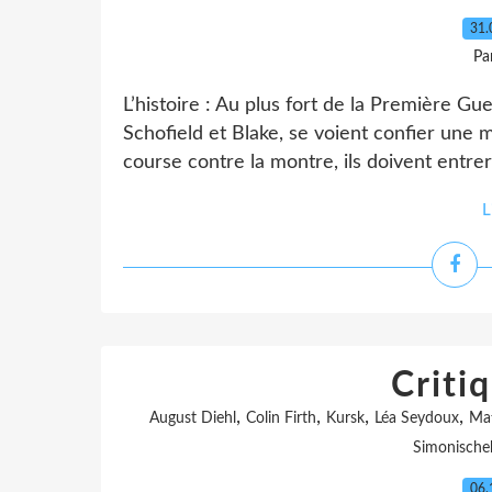
31.
Pa
L’histoire : Au plus fort de la Première Gu
Schofield et Blake, se voient confier une
course contre la montre, ils doivent entrer 
L
Criti
,
,
,
,
August Diehl
Colin Firth
Kursk
Léa Seydoux
Mat
Simonische
06.