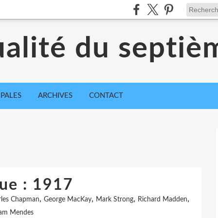
ualité du septiè
IPALES
ARCHIVES
CONTACT
que : 1917
,
,
,
,
rles Chapman
George MacKay
Mark Strong
Richard Madden
am Mendes