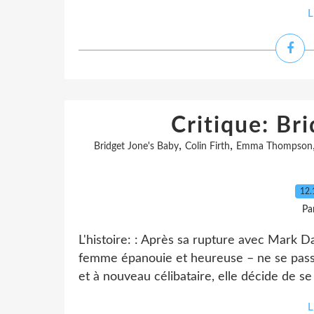
L
Critique: Br
,
,
Bridget Jone's Baby
Colin Firth
Emma Thompson
12.
Pa
L'histoire: : Après sa rupture avec Mark Da
femme épanouie et heureuse – ne se passe
et à nouveau célibataire, elle décide de se
L