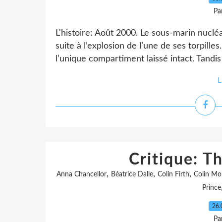
Pa
L'histoire: Août 2000. Le sous-marin nucl
suite à l’explosion de l’une de ses torpill
l’unique compartiment laissé intact. Tandis 
L
Critique: T
,
,
,
Anna Chancellor
Béatrice Dalle
Colin Firth
Colin Mo
Prince
26.
Pa