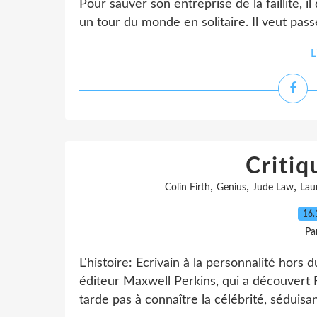
Pour sauver son entreprise de la faillite, 
un tour du monde en solitaire. Il veut passer
L
Critiq
,
,
,
Colin Firth
Genius
Jude Law
Lau
16.
Pa
L'histoire: Ecrivain à la personnalité hor
éditeur Maxwell Perkins, qui a découvert 
tarde pas à connaître la célébrité, séduisant