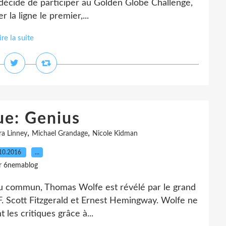
il décide de participer au Golden Globe Challenge,
 la ligne le premier,...
ire la suite
ue: Genius
,
,
ra Linney
Michael Grandage
Nicole Kidman
10.2016
…
r 6nemablog
s du commun, Thomas Wolfe est révélé par le grand
F. Scott Fitzgerald et Ernest Hemingway. Wolfe ne
 les critiques grâce à...