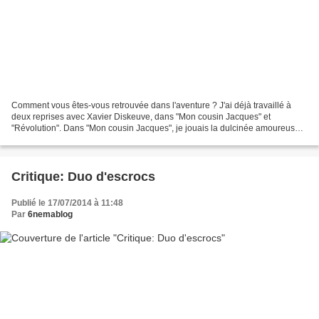
Comment vous êtes-vous retrouvée dans l'aventure ? J'ai déjà travaillé à
deux reprises avec Xavier Diskeuve, dans "Mon cousin Jacques" et
"Révolution". Dans "Mon cousin Jacques", je jouais la dulcinée amoureuse
de François Maniquet, dans "Révolution",...
Critique: Duo d'escrocs
Publié le 17/07/2014 à 11:48
Par
6nemablog