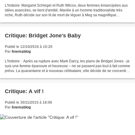
L'histoire: Margaret Schlegel et Ruth Wilcox, deux femmes émancipées aux
idées avancées, se lient d'amitié. Mariée à un homme traditionaliste très
riche, Ruth décide sur son lit de mort de léguer à Meg sa magnifique
demeure, Howards End. La famille de...
Critique: Bridget Jone's Baby
Publié le 12/10/2016 à 10:20
Par
6nemablog
L'histoire: : Après sa rupture avec Mark Darcy, les plans de Bridget Jones - je
suis une femme épanouie et heureuse – ne se passent pas tout à fait comme
prévu. La quarantaine et à nouveau célibataire, elle décide de se concentrer
sur sa carrière de productrice...
Critique: A vif !
Publié le 30/11/2015 à 18:06
Par
6nemablog