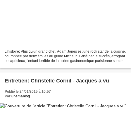
L'histoire: Plus qu'un grand chef, Adam Jones est une rock star de la cuisine,
couronnée par deux étoiles au guide Michelin. Grisé par le succès, arrogant
et capricieux, l'enfant terrible de la scène gastronomique parisienne sombre
dans l'alcool et la...
Entretien: Christelle Cornil - Jacques a vu
Publié le 24/01/2015 à 10:57
Par
6nemablog