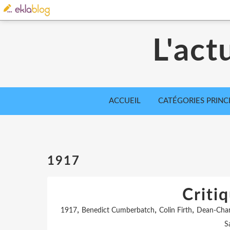
L'act
ACCUEIL
CATÉGORIES PRINC
1917
Criti
,
,
,
1917
Benedict Cumberbatch
Colin Firth
Dean-Cha
S