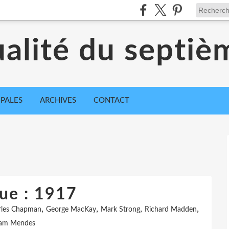
ualité du septiè
IPALES
ARCHIVES
CONTACT
que : 1917
,
,
,
,
rles Chapman
George MacKay
Mark Strong
Richard Madden
am Mendes