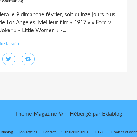
r 6nemablog
ra le 9 dimanche février, soit quinze jours plus
e Los Angeles. Meilleur film « 1917 » « Ford v
 Joker » « Little Women » «...
ire la suite
Thème Magazine © - Hébergé par
Eklablog
 Eklablog
Top articles
Contact
Signaler un abus
C.G.U.
Cookies et donn