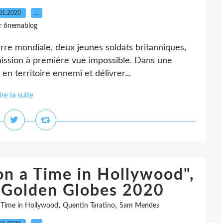
01.2020
…
r 6nemablog
erre mondiale, deux jeunes soldats britanniques,
 mission à première vue impossible. Dans une
en territoire ennemi et délivrer...
ire la suite
n a Time in Hollywood",
s Golden Globes 2020
,
,
Time in Hollywood
Quentin Taratino
Sam Mendes