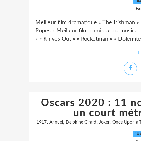
18.
Pa
Meilleur film dramatique « The Irishman » 
Popes » Meilleur film comique ou musical
» « Knives Out » « Rocketman » « Dolemite 
L
Oscars 2020 : 11 no
un court métr
,
,
,
,
1917
Annuel
Delphine Girard
Joker
Once Upon a T
18.