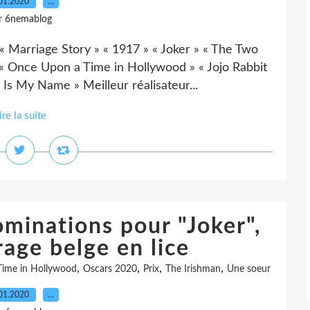
01.2020
…
r 6nemablog
« Marriage Story » « 1917 » « Joker » « The Two
 « Once Upon a Time in Hollywood » « Jojo Rabbit
Is My Name » Meilleur réalisateur...
ire la suite
minations pour "Joker",
age belge en lice
,
,
,
,
ime in Hollywood
Oscars 2020
Prix
The Irishman
Une soeur
01.2020
…