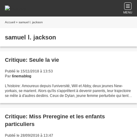
MENU
Accueil
» samuel l. jackson
samuel l. jackson
Critique: Seule la vie
Publié le 15/11/2018 à 13:53
Par
6nemablog
L'histoire: Amoureux depuis l'université, Will et Abby, deux jeunes New-
yorkais, se marient. Alors qu'ils s'apprêtent à devenir parents, leur trajectoire
se mêle à d'autres destins. Ceux de Dylan, jeune femme perturbée qui tente
d'apaiser sa souffrance,...
Critique: Miss Preregine et les enfants
particuliers
Publié le 28/09/2016 à 13:47