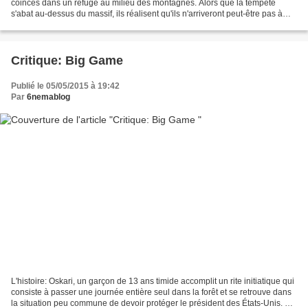
coincés dans un refuge au milieu des montagnes. Alors que la tempête
s'abat au-dessus du massif, ils réalisent qu'ils n'arriveront peut-être pas à
rallier Red Rock comme prévu... La...
Critique: Big Game
Publié le 05/05/2015 à 19:42
Par
6nemablog
L'histoire: Oskari, un garçon de 13 ans timide accomplit un rite initiatique qui
consiste à passer une journée entière seul dans la forêt et se retrouve dans
la situation peu commune de devoir protéger le président des États-Unis. La