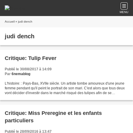
MENU
Accueil
» judi dench
judi dench
Critique: Tulip Fever
Publié le 30/08/2017 à 14:09
Par
6nemablog
L'histoire: : Pays-Bas, XVIIe siècle. Un artiste tombe amoureux d'une jeune
femme pendant qu'il peint le portrait de son mari. C'est alors que tous deux
vont décider d'investir dans le marché risqué des tulipes afin de se
construire un futur ensemble,...
Critique: Miss Preregine et les enfants
particuliers
Publié le 28/09/2016 à 13:47