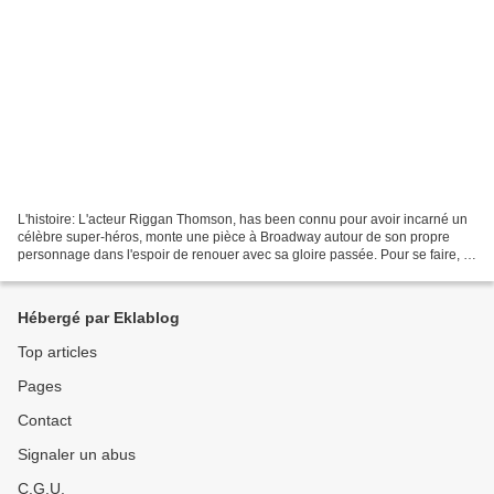
L'histoire: L'acteur Riggan Thomson, has been connu pour avoir incarné un
célèbre super-héros, monte une pièce à Broadway autour de son propre
personnage dans l'espoir de renouer avec sa gloire passée. Pour se faire, il
est soutenu par sa fille, fraichement...
Hébergé par Eklablog
Top articles
Pages
Contact
Signaler un abus
C.G.U.