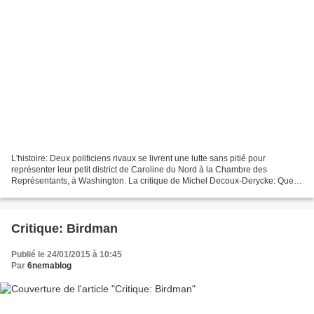
L'histoire: Deux politiciens rivaux se livrent une lutte sans pitié pour
représenter leur petit district de Caroline du Nord à la Chambre des
Représentants, à Washington. La critique de Michel Decoux-Derycke: Que
dire d'un film censé faire rire et qui...
Critique: Birdman
Publié le 24/01/2015 à 10:45
Par
6nemablog