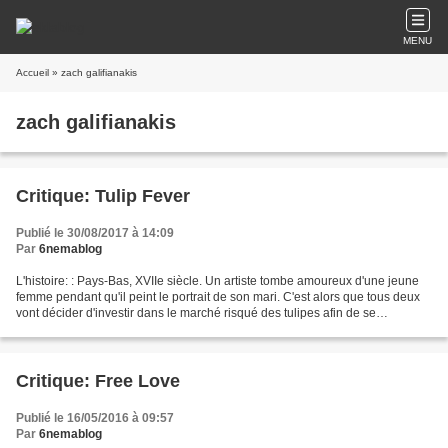
MENU
Accueil
» zach galifianakis
zach galifianakis
Critique: Tulip Fever
Publié le 30/08/2017 à 14:09
Par
6nemablog
L'histoire: : Pays-Bas, XVIIe siècle. Un artiste tombe amoureux d'une jeune
femme pendant qu'il peint le portrait de son mari. C'est alors que tous deux
vont décider d'investir dans le marché risqué des tulipes afin de se
construire un futur ensemble,...
Critique: Free Love
Publié le 16/05/2016 à 09:57
Par
6nemablog