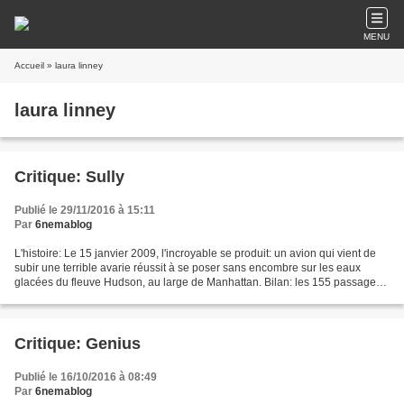
MENU
Accueil
» laura linney
laura linney
Critique: Sully
Publié le 29/11/2016 à 15:11
Par
6nemablog
L'histoire: Le 15 janvier 2009, l'incroyable se produit: un avion qui vient de
subir une terrible avarie réussit à se poser sans encombre sur les eaux
glacées du fleuve Hudson, au large de Manhattan. Bilan: les 155 passagers
ont la vie sauve ! Un exploit...
Critique: Genius
Publié le 16/10/2016 à 08:49
Par
6nemablog