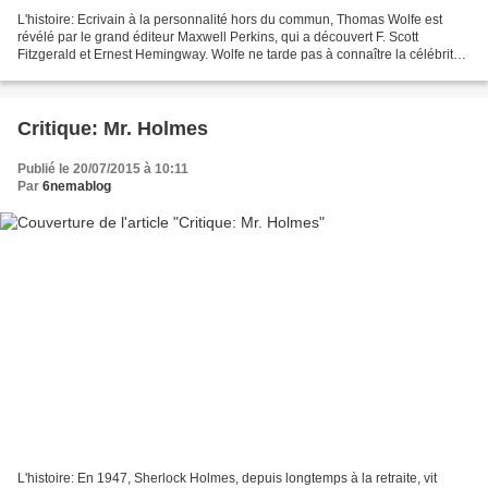
L'histoire: Ecrivain à la personnalité hors du commun, Thomas Wolfe est
révélé par le grand éditeur Maxwell Perkins, qui a découvert F. Scott
Fitzgerald et Ernest Hemingway. Wolfe ne tarde pas à connaître la célébrité,
séduisant les critiques grâce à...
Critique: Mr. Holmes
Publié le 20/07/2015 à 10:11
Par
6nemablog
L'histoire: En 1947, Sherlock Holmes, depuis longtemps à la retraite, vit