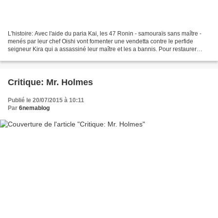
L'histoire: Avec l'aide du paria Kai, les 47 Ronin - samouraïs sans maître -
menés par leur chef Oishi vont fomenter une vendetta contre le perfide
seigneur Kira qui a assassiné leur maître et les a bannis. Pour restaurer
l'honneur de leur patrie, ces...
Critique: Mr. Holmes
Publié le 20/07/2015 à 10:11
Par
6nemablog