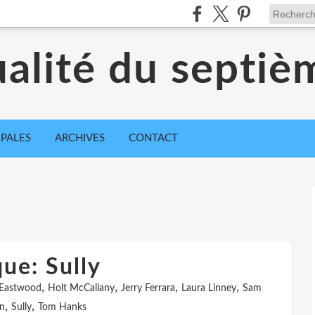
ualité du septiè
IPALES
ARCHIVES
CONTACT
que: Sully
,
,
,
,
 Eastwood
Holt McCallany
Jerry Ferrara
Laura Linney
Sam
,
,
n
Sully
Tom Hanks