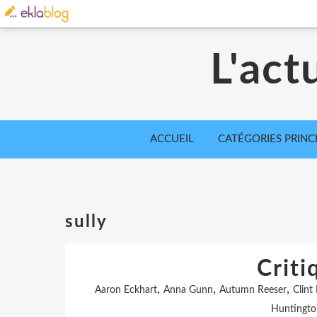
L'act
ACCUEIL
CATÉGORIES PRINC
sully
Criti
,
,
,
Aaron Eckhart
Anna Gunn
Autumn Reeser
Clint
Huntingto