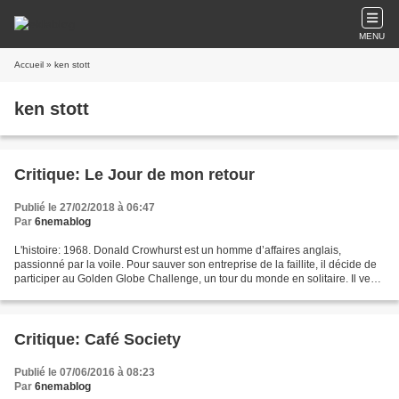
MENU
Accueil
» ken stott
ken stott
Critique: Le Jour de mon retour
Publié le 27/02/2018 à 06:47
Par
6nemablog
L'histoire: 1968. Donald Crowhurst est un homme d’affaires anglais,
passionné par la voile. Pour sauver son entreprise de la faillite, il décide de
participer au Golden Globe Challenge, un tour du monde en solitaire. Il veut
passer la ligne le premier,...
Critique: Café Society
Publié le 07/06/2016 à 08:23
Par
6nemablog