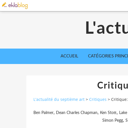
L'act
ACCUEIL
CATÉGORIES PRINC
Critiq
L'actualité du septième art
>
Critiques
>
Critique
,
,
,
Ben Palmer
Dean Charles Chapman
Ken Stott
Lake 
,
Simon Pegg
S