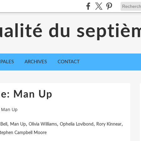
ualité du septiè
IPALES
ARCHIVES
CONTACT
ue: Man Up
: Man Up
,
,
,
,
,
Bell
Man Up
Olivia Williams
Ophelia Lovibond
Rory Kinnear
tephen Campbell Moore