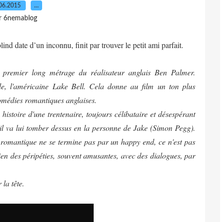
06.2015
…
r 6nemablog
lind date d’un inconnu, finit par trouver le petit ami parfait.
e premier long métrage du réalisateur anglais Ben Palmer.
le, l'américaine Lake Bell. Cela donne au film un ton plus
comédies romantiques anglaises.
stoire d'une trentenaire, toujours célibataire et désespérant
 il va lui tomber dessus en la personne de Jake (Simon Pegg).
e romantique ne se termine pas par un happy end, ce n'est pas
en des péripéties, souvent amusantes, avec des dialogues, par
la tête.