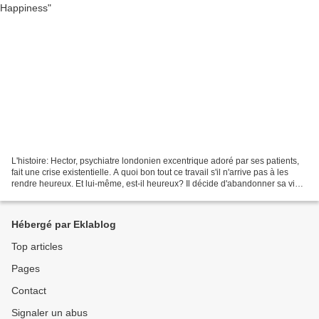
L'histoire: Hector, psychiatre londonien excentrique adoré par ses patients,
fait une crise existentielle. A quoi bon tout ce travail s'il n'arrive pas à les
rendre heureux. Et lui-même, est-il heureux? Il décide d'abandonner sa vie
confortable et sa...
Hébergé par Eklablog
Top articles
Pages
Contact
Signaler un abus