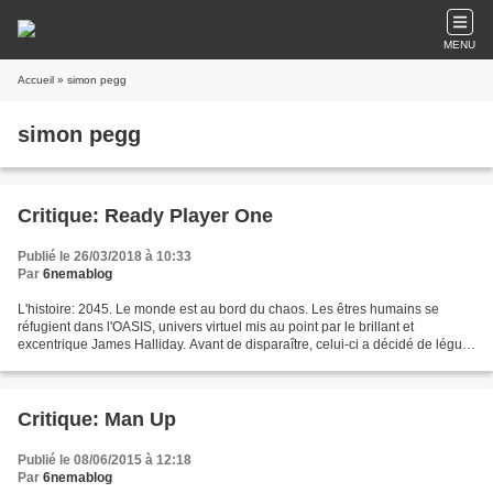
MENU
Accueil
» simon pegg
simon pegg
Critique: Ready Player One
Publié le 26/03/2018 à 10:33
Par
6nemablog
L'histoire: 2045. Le monde est au bord du chaos. Les êtres humains se
réfugient dans l'OASIS, univers virtuel mis au point par le brillant et
excentrique James Halliday. Avant de disparaître, celui-ci a décidé de léguer
son immense fortune à quiconque...
Critique: Man Up
Publié le 08/06/2015 à 12:18
Par
6nemablog