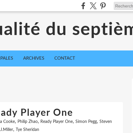
ualité du septiè
IPALES
ARCHIVES
CONTACT
eady Player One
,
,
,
,
ia Cooke
Philip Zhao
Ready Player One
Simon Pegg
Steven
,
.J.Miller
Tye Sheridan