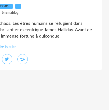
03.2018
…
r 6nemablog
chaos. Les êtres humains se réfugient dans
e brillant et excentrique James Halliday. Avant de
on immense fortune à quiconque...
ire la suite