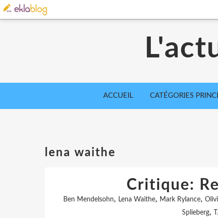
L'act
ACCUEIL
CATÉGORIES PRINC
lena waithe
Critique: R
,
,
,
Ben Mendelsohn
Lena Waithe
Mark Rylance
Oliv
,
Splieberg
T