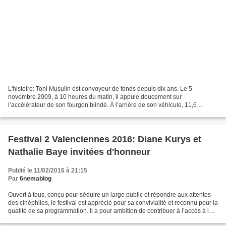
L'histoire: Toni Musulin est convoyeur de fonds depuis dix ans. Le 5
novembre 2009, à 10 heures du matin, il appuie doucement sur
l’accélérateur de son fourgon blindé. À l’arrière de son véhicule, 11,6
millions d’euros... La critique: Basé sur l'histoire...
Festival 2 Valenciennes 2016: Diane Kurys et
Nathalie Baye invitées d'honneur
Publié le 11/02/2016 à 21:15
Par
6nemablog
Ouvert à tous, conçu pour séduire un large public et répondre aux attentes
des cinéphiles, le festival est apprécié pour sa convivialité et reconnu pour la
qualité de sa programmation. Il a pour ambition de contribuer à l’accès à la
culture pour tous,...