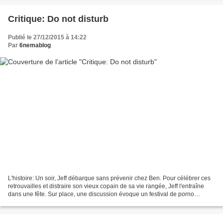
Critique: Do not disturb
Publié le 27/12/2015 à 14:22
Par
6nemablog
L'histoire: Un soir, Jeff débarque sans prévenir chez Ben. Pour célébrer ces
retrouvailles et distraire son vieux copain de sa vie rangée, Jeff l'entraîne
dans une fête. Sur place, une discussion évoque un festival de porno
amateur et lidée prend vite...