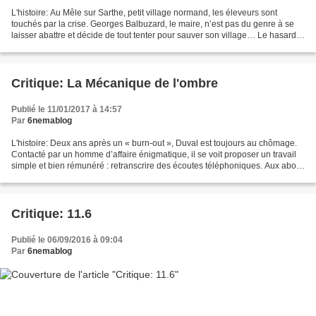
L'histoire: Au Mêle sur Sarthe, petit village normand, les éleveurs sont
touchés par la crise. Georges Balbuzard, le maire, n’est pas du genre à se
laisser abattre et décide de tout tenter pour sauver son village… Le hasard
veut que Blake Newman, grand...
Critique: La Mécanique de l'ombre
Publié le 11/01/2017 à 14:57
Par
6nemablog
L'histoire: Deux ans après un « burn-out », Duval est toujours au chômage.
Contacté par un homme d’affaire énigmatique, il se voit proposer un travail
simple et bien rémunéré : retranscrire des écoutes téléphoniques. Aux abois
financièrement, Duval accepte...
Critique: 11.6
Publié le 06/09/2016 à 09:04
Par
6nemablog