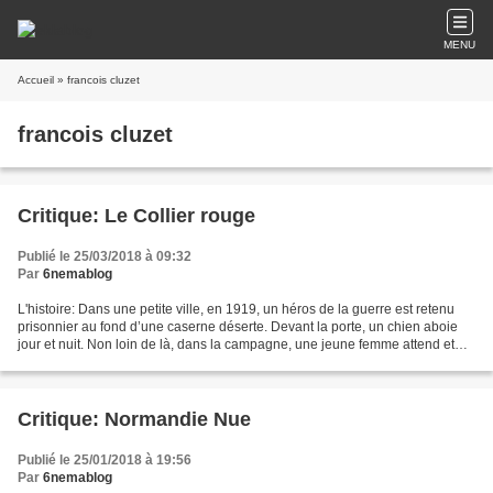
MENU
Accueil
» francois cluzet
francois cluzet
Critique: Le Collier rouge
Publié le 25/03/2018 à 09:32
Par
6nemablog
L'histoire: Dans une petite ville, en 1919, un héros de la guerre est retenu
prisonnier au fond d’une caserne déserte. Devant la porte, un chien aboie
jour et nuit. Non loin de là, dans la campagne, une jeune femme attend et
espère. Le juge qui arrive...
Critique: Normandie Nue
Publié le 25/01/2018 à 19:56
Par
6nemablog