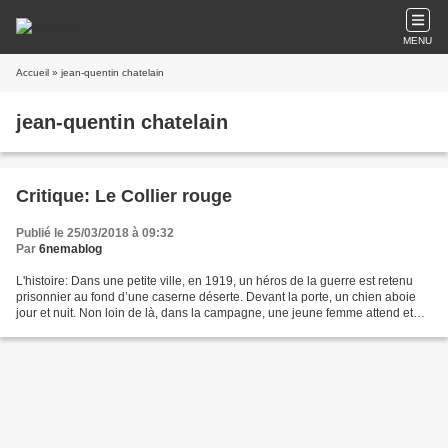
MENU
Accueil
» jean-quentin chatelain
jean-quentin chatelain
Critique: Le Collier rouge
Publié le 25/03/2018 à 09:32
Par
6nemablog
L'histoire: Dans une petite ville, en 1919, un héros de la guerre est retenu
prisonnier au fond d’une caserne déserte. Devant la porte, un chien aboie
jour et nuit. Non loin de là, dans la campagne, une jeune femme attend et
espère. Le juge qui arrive...