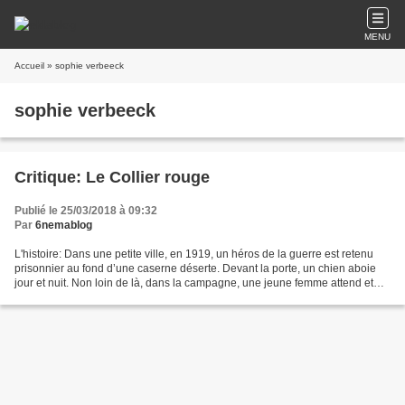
MENU
Accueil
» sophie verbeeck
sophie verbeeck
Critique: Le Collier rouge
Publié le 25/03/2018 à 09:32
Par
6nemablog
L'histoire: Dans une petite ville, en 1919, un héros de la guerre est retenu
prisonnier au fond d’une caserne déserte. Devant la porte, un chien aboie
jour et nuit. Non loin de là, dans la campagne, une jeune femme attend et
espère. Le juge qui arrive...