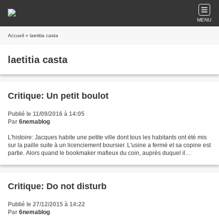
MENU
Accueil
» laetitia casta
laetitia casta
Critique: Un petit boulot
Publié le 11/09/2016 à 14:05
Par
6nemablog
L'histoire: Jacques habite une petite ville dont tous les habitants ont été mis
sur la paille suite à un licenciement boursier. L'usine a fermé et sa copine est
partie. Alors quand le bookmaker mafieux du coin, auprès duquel il
accumule les dettes, lui...
Critique: Do not disturb
Publié le 27/12/2015 à 14:22
Par
6nemablog