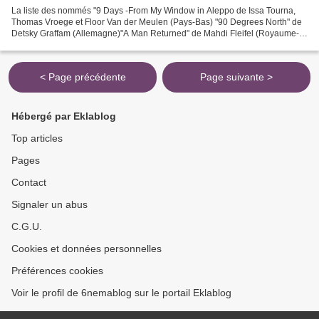
La liste des nommés "9 Days -From My Window in Aleppo de Issa Tourna,
Thomas Vroege et Floor Van der Meulen (Pays-Bas) "90 Degrees North" de
Detsky Graffam (Allemagne)"A Man Returned" de Mahdi Fleifel (Royaume-
Uni)"Amalimbo" de Juan Pablo Libossart (Suède)...
< Page précédente
Page suivante >
Hébergé par Eklablog
Top articles
Pages
Contact
Signaler un abus
C.G.U.
Cookies et données personnelles
Préférences cookies
Voir le profil de 6nemablog sur le portail Eklablog