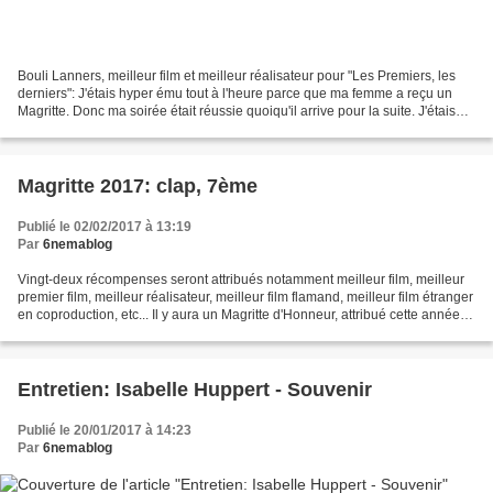
Bouli Lanners, meilleur film et meilleur réalisateur pour "Les Premiers, les
derniers": J'étais hyper ému tout à l'heure parce que ma femme a reçu un
Magritte. Donc ma soirée était réussie quoiqu'il arrive pour la suite. J'étais
tellement content pour...
Magritte 2017: clap, 7ème
Publié le 02/02/2017 à 13:19
Par
6nemablog
Vingt-deux récompenses seront attribués notamment meilleur film, meilleur
premier film, meilleur réalisateur, meilleur film flamand, meilleur film étranger
en coproduction, etc... Il y aura un Magritte d'Honneur, attribué cette année
au comédien français...
Entretien: Isabelle Huppert - Souvenir
Publié le 20/01/2017 à 14:23
Par
6nemablog