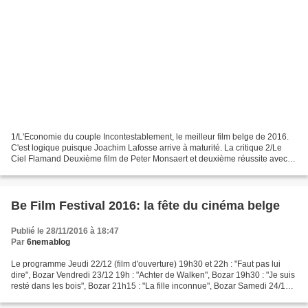
1/L'Economie du couple Incontestablement, le meilleur film belge de 2016.
C'est logique puisque Joachim Lafosse arrive à maturité. La critique 2/Le
Ciel Flamand Deuxième film de Peter Monsaert et deuxième réussite avec
un Wim Willaert complétement différent...
Be Film Festival 2016: la fête du cinéma belge
Publié le 28/11/2016 à 18:47
Par
6nemablog
Le programme Jeudi 22/12 (film d'ouverture) 19h30 et 22h : "Faut pas lui
dire", Bozar Vendredi 23/12 19h : "Achter de Walken", Bozar 19h30 : "Je suis
resté dans les bois", Bozar 21h15 : "La fille inconnue", Bozar Samedi 24/12
11h : "La tortue rouge",...