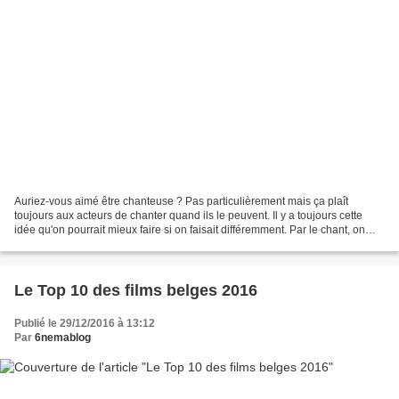
Auriez-vous aimé être chanteuse ? Pas particulièrement mais ça plaît
toujours aux acteurs de chanter quand ils le peuvent. Il y a toujours cette
idée qu'on pourrait mieux faire si on faisait différemment. Par le chant, on
peut exprimer d'autres choses....
Le Top 10 des films belges 2016
Publié le 29/12/2016 à 13:12
Par
6nemablog