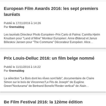
European Film Awards 2016: les sept premiers
lauréats
Publié le 17/11/2016 à 14:26
Par
6nemablog
Les lauréats Directeur Photo Européen–Prix Carlo di Palma: Camilla Hjelm
Knudsen pour "Land of Mine" Monteur Européen: Anne Østerud et Janus
Billeskov Jansen pour "The Commune" Décorateur Européen: Alice
Normington pour "Suffragette" Costumier Européen:...
Prix Louis-Delluc 2016: un film belge nommé
Publié le 11/11/2016 à 14:22
Par
6nemablog
La sélection "Le Bois dont les rêves sont faits", documentaire de Claire
Simon sur le bois de Vincennes"Le Fils de Joseph" de Eugène
Green"Nocturama" de Bertrand Bonello"Rester vertical" de Alain
Guiraudie"L’Avenir de Mia Hansen Love"Frantz" de François...
Be Film Festival 2016: la 12ème édition