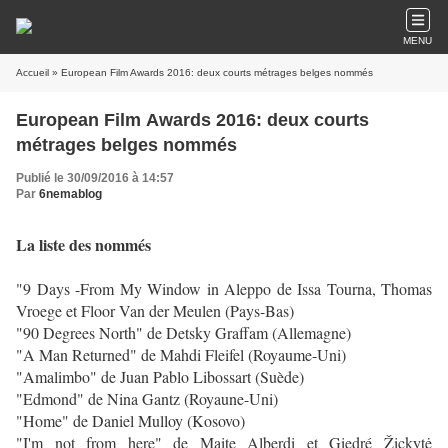
MENU
Accueil
» European Film Awards 2016: deux courts métrages belges nommés
European Film Awards 2016: deux courts
métrages belges nommés
Publié le 30/09/2016 à 14:57
Par
6nemablog
La liste des nommés
"9 Days -From My Window in Aleppo de Issa Tourna, Thomas
Vroege et Floor Van der Meulen (Pays-Bas)
"90 Degrees North" de Detsky Graffam (Allemagne)
"A Man Returned" de Mahdi Fleifel (Royaume-Uni)
"Amalimbo" de Juan Pablo Libossart (Suède)
"Edmond" de Nina Gantz (Royaune-Uni)
"Home" de Daniel Mulloy (Kosovo)
"I'm not from here" de Maite Alberdi et Giedré Žickytė