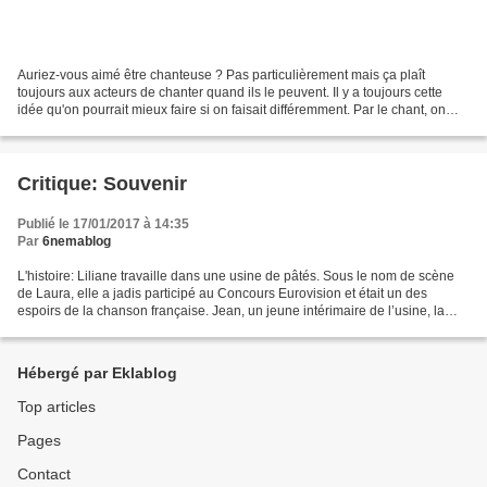
Auriez-vous aimé être chanteuse ? Pas particulièrement mais ça plaît
toujours aux acteurs de chanter quand ils le peuvent. Il y a toujours cette
idée qu'on pourrait mieux faire si on faisait différemment. Par le chant, on
peut exprimer d'autres choses....
Critique: Souvenir
Publié le 17/01/2017 à 14:35
Par
6nemablog
L'histoire: Liliane travaille dans une usine de pâtés. Sous le nom de scène
de Laura, elle a jadis participé au Concours Eurovision et était un des
espoirs de la chanson française. Jean, un jeune intérimaire de l’usine, la
reconnaît et tente de la convaincre...
Hébergé par Eklablog
Top articles
Pages
Contact