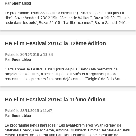
Par
6nemablog
Le programme Jeudi 22/12 (film d'ouverture) 19h30 et 22h : "Faut pas lui
dire", Bozar Vendredi 23/12 19h : "Achter de Walken", Bozar 19h30 : "Je suis
resté dans les bois", Bozar 21h15 : "La fille inconnue", Bozar Samedi 24/12
11h : "La tortue rouge",...
Be Film Festival 2016: la 12ème édition
Publié le 30/10/2016 à 18:24
Par
6nemablog
Cette année, le Festival aura 2 jours de plus. Donc cela permettra de
projeter plus de films, d'accueillir plus d’invités et d'organiser plus de
rencontres .Les premiers films sont déjà connus: "Belgica" de Felix Van
Groeningen, "L'Economie du couple"...
Be Film Festival 2015: la 11ème édition
Publié le 28/11/2015 à 11:47
Par
6nemablog
Le programme longs métrages * Les avant-premières "Avant-terme" de
Matthieu Donck, Xavier Seron, Antoine Russbach, Emmanuel Marre et Banu
Akseki"Fallow" de Laurent Van Lancker"Eclaireurs", documentaire de