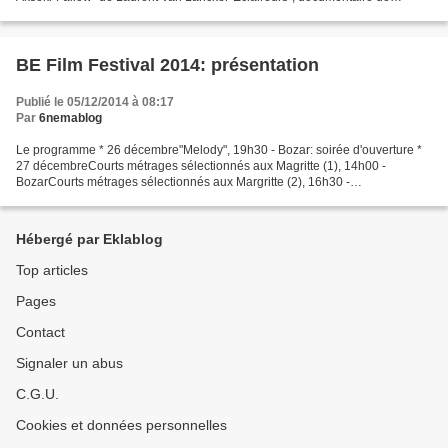
Christophe Hermans" "Eurovillage", documentaire...
BE Film Festival 2014: présentation
Publié le 05/12/2014 à 08:17
Par
6nemablog
Le programme * 26 décembre"Melody", 19h30 - Bozar: soirée d'ouverture *
27 décembreCourts métrages sélectionnés aux Magritte (1), 14h00 -
BozarCourts métrages sélectionnés aux Margritte (2), 16h30 -
Bozar"Lucifer", 19h00 - Bozar "On est loin d'avoir fini...
Hébergé par Eklablog
Top articles
Pages
Contact
Signaler un abus
C.G.U.
Cookies et données personnelles