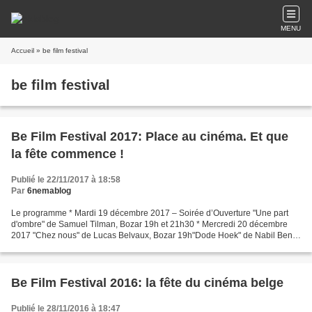
MENU
Accueil
» be film festival
be film festival
Be Film Festival 2017: Place au cinéma. Et que
la fête commence !
Publié le 22/11/2017 à 18:58
Par
6nemablog
Le programme * Mardi 19 décembre 2017 – Soirée d’Ouverture "Une part
d'ombre" de Samuel Tilman, Bozar 19h et 21h30 * Mercredi 20 décembre
2017 "Chez nous" de Lucas Belvaux, Bozar 19h"Dode Hoek" de Nabil Ben
Yadir, Cinematek 19h"Cargo" de Gilles Coulier,...
Be Film Festival 2016: la fête du cinéma belge
Publié le 28/11/2016 à 18:47