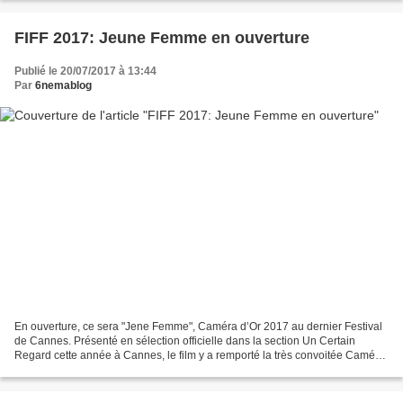
FIFF 2017: Jeune Femme en ouverture
Publié le 20/07/2017 à 13:44
Par
6nemablog
En ouverture, ce sera "Jene Femme", Caméra d’Or 2017 au dernier Festival
de Cannes. Présenté en sélection officielle dans la section Un Certain
Regard cette année à Cannes, le film y a remporté la très convoitée Caméra
d’Or qui récompense le meilleur...