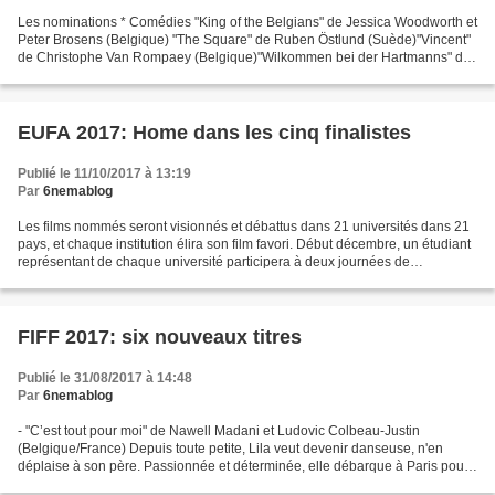
Les nominations * Comédies "King of the Belgians" de Jessica Woodworth et
Peter Brosens (Belgique) "The Square" de Ruben Östlund (Suède)"Vincent"
de Christophe Van Rompaey (Belgique)"Wilkommen bei der Hartmanns" de
Simon Verhoeven (Allemagne) * Films...
EUFA 2017: Home dans les cinq finalistes
Publié le 11/10/2017 à 13:19
Par
6nemablog
Les films nommés seront visionnés et débattus dans 21 universités dans 21
pays, et chaque institution élira son film favori. Début décembre, un étudiant
représentant de chaque université participera à deux journées de
délibération afin de désigner le...
FIFF 2017: six nouveaux titres
Publié le 31/08/2017 à 14:48
Par
6nemablog
- "C’est tout pour moi" de Nawell Madani et Ludovic Colbeau-Justin
(Belgique/France) Depuis toute petite, Lila veut devenir danseuse, n'en
déplaise à son père. Passionnée et déterminée, elle débarque à Paris pour
réaliser son rêve… Mais de galères en...