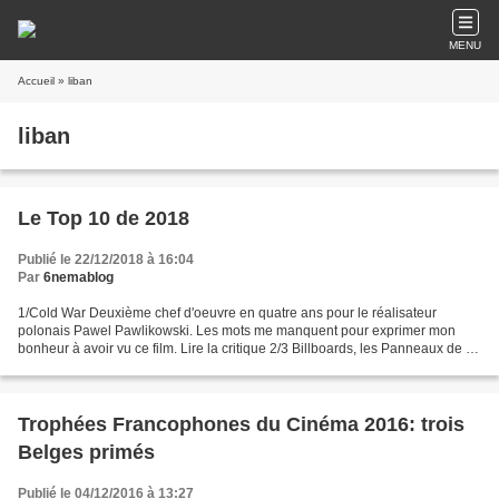
MENU
Accueil
» liban
liban
Le Top 10 de 2018
Publié le 22/12/2018 à 16:04
Par
6nemablog
1/Cold War Deuxième chef d'oeuvre en quatre ans pour le réalisateur
polonais Pawel Pawlikowski. Les mots me manquent pour exprimer mon
bonheur à avoir vu ce film. Lire la critique 2/3 Billboards, les Panneaux de la
vengeance Je l'avais écrit lors de sa...
Trophées Francophones du Cinéma 2016: trois
Belges primés
Publié le 04/12/2016 à 13:27