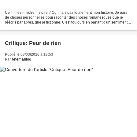
Ce film est-il votre histoire ? Oui mais pas totalement mon histoire. Je pars
de choses personnelles pour raconter des choses romanesques que je
réécris par après, que je fictionne. C'est toujours en partant d'un sentiment
que je connais que j"écris....
Critique: Peur de rien
Publié le 03/03/2016 à 18:53
Par
6nemablog