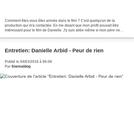
Comment êtes-vous êtes arrivée dans le film ? C'est quelqu'un de la
production qui m'a contactée. En me disant que mon profil pouvait être
intéressant pour le film de Danielle. J'y suis allée même si mon père ne
voulait pas trop. Moi, je me suis dit pourquoi...
Entretien: Danielle Arbid - Peur de rien
Publié le 04/03/2016 à 06:06
Par
6nemablog