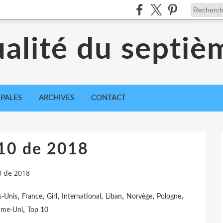
ualité du septiè
IPALES
ARCHIVES
CONTACT
 10 de 2018
0 de 2018
,
,
,
,
,
,
,
s-Unis
France
Girl
International
Liban
Norvège
Pologne
,
me-Uni
Top 10