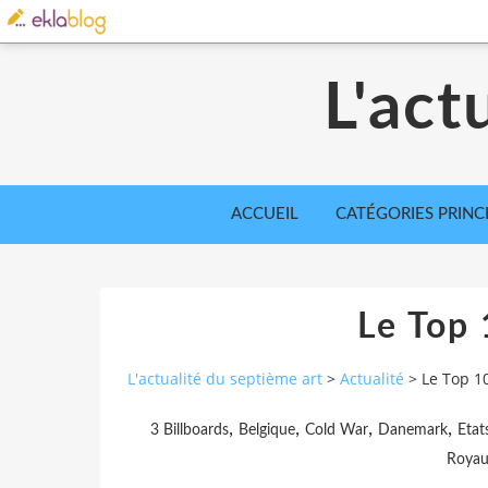
L'act
ACCUEIL
CATÉGORIES PRINC
Le Top
L'actualité du septième art
>
Actualité
>
Le Top 1
,
,
,
,
3 Billboards
Belgique
Cold War
Danemark
Etat
Royau