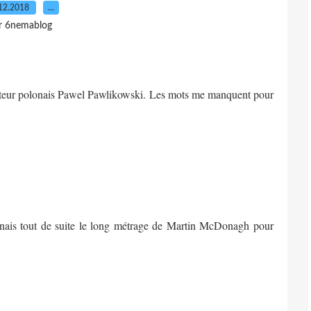
12.2018
…
r 6nemablog
teur polonais
Pawel Pawlikowski
. Les mots me manquent pour
etenais tout de suite le long métrage de
Martin McDonagh
pour