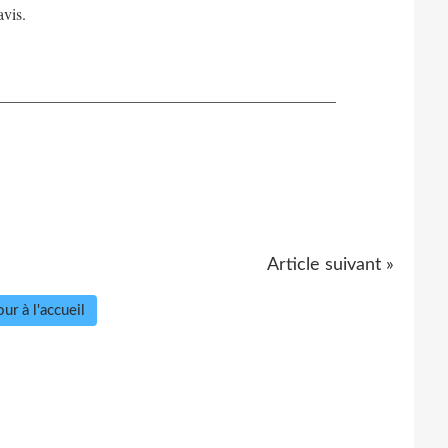
avis.
__________________________________________
Article suivant »
ur à l'accueil