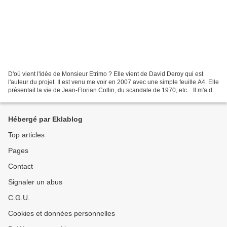
D'où vient l'idée de Monsieur Etrimo ? Elle vient de David Deroy qui est
l'auteur du projet. Il est venu me voir en 2007 avec une simple feuille A4. Elle
présentait la vie de Jean-Florian Collin, du scandale de 1970, etc... Il m'a dit:
"je veux absolument...
Hébergé par Eklablog
Top articles
Pages
Contact
Signaler un abus
C.G.U.
Cookies et données personnelles