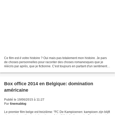
Ce film est-il votre histoire ? Oui mais pas totalement mon histoire. Je pars
de choses personnelles pour raconter des choses romanesques que je
réécris par après, que je fictionne. C'est toujours en partant d'un sentiment
que je connais que j"écris....
Box office 2014 en Belgique: domination
américaine
Publié le 19/06/2015 à 11:27
Par
6nemablog
Le premier film belge est treizième: "FC De Kampioenen: kampioen zijn blijft