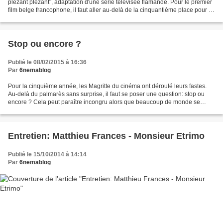
plezant plezant", adaptation d'une série télévisée flamande. Pour le premier
film belge francophone, il faut aller au-delà de la cinquantième place pour y
trouver "Les Rayures...
Stop ou encore ?
Publié le 08/02/2015 à 16:36
Par
6nemablog
Pour la cinquième année, les Magritte du cinéma ont déroulé leurs fastes.
Au-delà du palmarès sans surprise, il faut se poser une question: stop ou
encore ? Cela peut paraître incongru alors que beaucoup de monde se
félicite de cette célébration du cinéma...
Entretien: Matthieu Frances - Monsieur Etrimo
Publié le 15/10/2014 à 14:14
Par
6nemablog